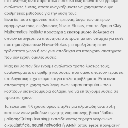
οτι συνηθως ειναι παρα πολυ δυσκολο εως αδυνατο να βρουμε
αναλυτικες λυσεις, οποτε αναγκαζομαστε να χρησιμοποιουμε
αριθμητικες μεθοδους για την λυση τους.
Ειναι δε τοσο σημαντικο πεδιο ερευνας, λογω των απειρων
εφαρμογων τους, οι εξισωσεις Navier-Stokes, που το ιδρυμα
Clay
Mathematics Institute
προσφερει
1 εκατομμυριο δολαρια
σε
οποιον καταφερει να απαντησει στο ερωτημα εαν υπαρχει για καθε
συστημα εξισωσεων Navier-Stokes μια ομαλη λυση στον
τριδιαστατο χωρο ή εαν γινει αποδειχτει οτι υπαρχουν συστηματα
που δεν εχουν ομαλες λυσεις.
Μιας και λοιπον δεν εχουμε αναλυτικο τροπο λυσεως τους,
αναλωνομαστε σε αριθμητικες λυσεις που ομως απατουν τεραστια
υπολογιστικη ισχυ ακομα και για απλα προβληματα. Ετσι ειναι
απαραιτητη η χρηση των λεγομενων
supercomputers
, που
κοστιζουν δισεκατομμυρια δολαρια, για να επιτυχουμε λυσεις σε
πρακτικο χρονο.
Τα τελευταια 3.5 χρονια ομως επηλθε μια αλματωδη αναπτυξη
καποιων νεων μεθοδων τεχνητης νοημοσυνης, βασει “βαθιας
μαθησης”(
deep learning
) εκπαιδευοντας τεχνητα νευρωνικα
δικτυα(
artificial neural networks ή ΑΝΝ
), οπου εφερε πραγματικη