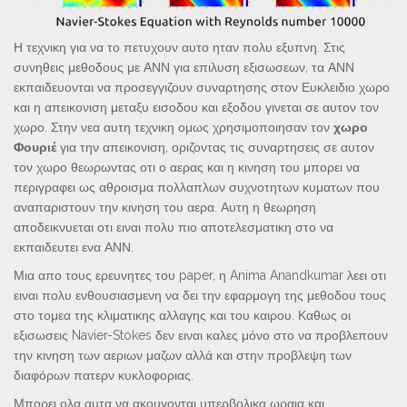
Η τεχνικη για να το πετυχουν αυτο ηταν πολυ εξυπνη. Στις
συνηθεις μεθοδους με ΑΝΝ για επιλυση εξισωσεων, τα ΑΝΝ
εκπαιδευονται να προσεγγιζουν συναρτησης στον Ευκλειδιο χωρο
και η απεικονιση μεταξυ εισοδου και εξοδου γινεται σε αυτον τον
χωρο. Στην νεα αυτη τεχνικη ομως χρησιμοποιησαν τον
χωρο
Φουριέ
για την απεικονιση, οριζοντας τις συναρτησεις σε αυτον
τον χωρο θεωρωντας οτι ο αερας και η κινηση του μπορει να
περιγραφει ως αθροισμα πολλαπλων συχνοτητων κυματων που
αναπαριστουν την κινηση του αερα. Αυτη η θεωρηση
αποδεικνυεται οτι ειναι πολυ πιο αποτελεσματικη στο να
εκπαιδευτει ενα ΑΝΝ.
Μια απο τους ερευνητες του paper, η Anima Anandkumar λεει οτι
ειναι πολυ ενθουσιασμενη να δει την εφαρμογη της μεθοδου τους
στο τομεα της κλιματικης αλλαγης και του καιρου. Καθως οι
εξισωσεις Navier-Stokes δεν ειναι καλες μόνο στο να προβλεπουν
την κινηση των αεριων μαζων αλλά και στην προβλεψη των
διαφόρων πατερν κυκλοφοριας.
Μπορει ολα αυτα να ακουγονται υπερβολικα ωραια και