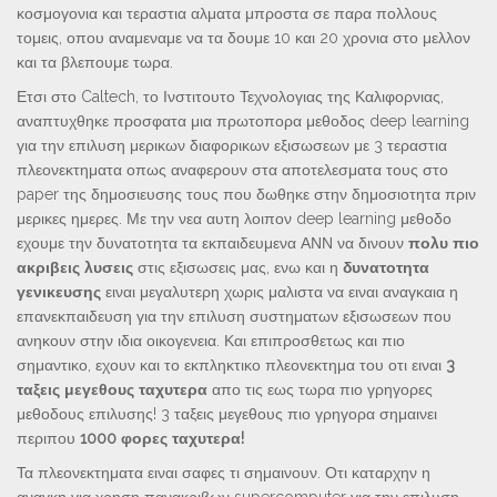
κοσμογονια και τεραστια αλματα μπροστα σε παρα πολλους
τομεις, οπου αναμεναμε να τα δουμε 10 και 20 χρονια στο μελλον
και τα βλεπουμε τωρα.
Ετσι στο Caltech, το Ινστιτουτο Τεχνολογιας της Καλιφορνιας,
αναπτυχθηκε προσφατα μια πρωτοπορα μεθοδος deep learning
για την επιλυση μερικων διαφορικων εξισωσεων με 3 τεραστια
πλεονεκτηματα οπως αναφερουν στα αποτελεσματα τους στο
paper της δημοσιευσης τους που δωθηκε στην δημοσιοτητα πριν
μερικες ημερες. Με την νεα αυτη λοιπον deep learning μεθοδο
εχουμε την δυνατοτητα τα εκπαιδευμενα ΑΝΝ να δινουν
πολυ πιο
ακριβεις λυσεις
στις εξισωσεις μας, ενω και η
δυνατοτητα
γενικευσης
ειναι μεγαλυτερη χωρις μαλιστα να ειναι αναγκαια η
επανεκπαιδευση για την επιλυση συστηματων εξισωσεων που
ανηκουν στην ιδια οικογενεια. Και επιπροσθετως και πιο
σημαντικο, εχουν και το εκπληκτικο πλεονεκτημα του οτι ειναι
3
ταξεις μεγεθους ταχυτερα
απο τις εως τωρα πιο γρηγορες
μεθοδους επιλυσης! 3 ταξεις μεγεθους πιο γρηγορα σημαινει
περιπου
1000 φορες ταχυτερα!
Τα πλεονεκτηματα ειναι σαφες τι σημαινουν. Οτι καταρχην η