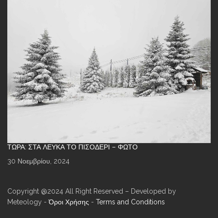
ΤΏΡΑ: ΣΤΑ ΛΕΥΚΆ ΤΟ ΠΙΣΟΔΈΡΙ – ΦΩΤΌ
30 Νοεμβρίου, 2024
Copyright @2024 All Right Reserved – Developed by
Meteology -
Όροι Χρήσης
-
Terms and Conditions