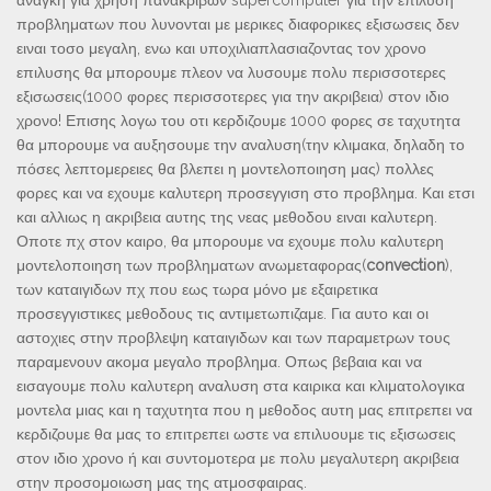
αναγκη για χρηση πανακριβων supercomputer για την επιλυση
προβληματων που λυνονται με μερικες διαφορικες εξισωσεις δεν
ειναι τοσο μεγαλη, ενω και υποχιλιαπλασιαζοντας τον χρονο
επιλυσης θα μπορουμε πλεον να λυσουμε πολυ περισσοτερες
εξισωσεις(1000 φορες περισσοτερες για την ακριβεια) στον ιδιο
χρονο! Επισης λογω του οτι κερδιζουμε 1000 φορες σε ταχυτητα
θα μπορουμε να αυξησουμε την αναλυση(την κλιμακα, δηλαδη το
πόσες λεπτομερειες θα βλεπει η μοντελοποιηση μας) πολλες
φορες και να εχουμε καλυτερη προσεγγιση στο προβλημα. Και ετσι
και αλλιως η ακριβεια αυτης της νεας μεθοδου ειναι καλυτερη.
Οποτε πχ στον καιρο, θα μπορουμε να εχουμε πολυ καλυτερη
μοντελοποιηση των προβληματων ανωμεταφορας(
convection
),
των καταιγιδων πχ που εως τωρα μόνο με εξαιρετικα
προσεγγιστικες μεθοδους τις αντιμετωπιζαμε. Για αυτο και οι
αστοχιες στην προβλεψη καταιγιδων και των παραμετρων τους
παραμενουν ακομα μεγαλο προβλημα. Οπως βεβαια και να
εισαγουμε πολυ καλυτερη αναλυση στα καιρικα και κλιματολογικα
μοντελα μιας και η ταχυτητα που η μεθοδος αυτη μας επιτρεπει να
κερδιζουμε θα μας το επιτρεπει ωστε να επιλυουμε τις εξισωσεις
στον ιδιο χρονο ή και συντομοτερα με πολυ μεγαλυτερη ακριβεια
στην προσομοιωση μας της ατμοσφαιρας.