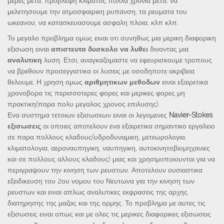
μερες μετα, προβλεψη κλιματος πολλα χρονια μετα, να
μελετησουμε την ατμοσφαιρικη ρυπανση, τα ρευματα του
ωκεανου, να κατασκευασουμε ασφαλη πλοια, κλπ κλπ.
Το μεγαλο προβλημα ομως ειναι οτι συνηθως μια μερικη διαφορικη
εξισωση ειναι
απιστευτα δυσκολο να λυθει
δινοντας μια
αναλυτικη
λυση. Ετσι, αναγκαζομαστε να εφευρισκουμε τροπους
να βρεθουν προσεγγιστικα οι λυσεις με οσοδηποτε ακριβεια
θελουμε. Η χρηση ομως
αριθμητικων μεθοδων
ειναι εξαιρετικα
χρονοβορα τις περισσοτερες φορες και μερικες φορες μη
πρακτικη(παρα πολυ μεγαλος χρονος επιλυσης).
Ενα συστημα τετοιων εξισωσεων ειναι οι λεγομενες
Navier-Stokes
εξισωσεις
οι οποιες αποτελουν ενα εξαιρετικα σημαντικο εργαλειο
σε παρα πολλους κλαδους(υδροδυναμικη, μετεωρολογια,
κλιματολογια, αεροναυπηγικη, ναυπηγικη, αυτοκινητοβιομηχανιες
και σε πολλους αλλους κλαδους) μιας και χρησιμοποιουνται για να
περιγραψουν την κινηση των ρευστων. Αποτελουν ουσιαστικα
εξειδικευση του 2ου νομου του Νευτωνα για την κινηση των
ρευστων και ειναι απλως αναλυτικες εκφρασεις της αρχης
διατηρησης της μαζας και της ορμης. Το προβλημα με αυτες τις
εξισωσεις ειναι οπως και με ολες τις μερικες διαφορικες εξισωσεις