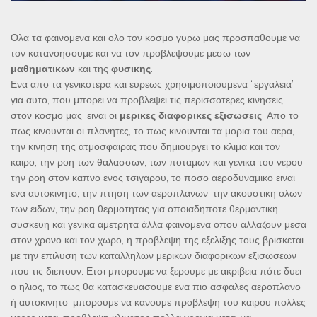
Ολα τα φαινομενα και ολο τον κοσμο γυρω μας προσπαθουμε να
τον κατανοησουμε και να τον προβλεψουμε μεσω των
μαθηματικων
και της
φυσικης
.
Ενα απο τα γενικοτερα και ευρεως χρησιμοποιουμενα “εργαλεια”
για αυτο, που μπορει να προβλεψει τις περισσοτερες κινησεις
στον κοσμο μας, ειναι οι
μερικες διαφορικες εξισωσεις
. Απο το
πως κινουνται οι πλανητες, το πως κινουνται τα μορια του αερα,
την κινηση της ατμοσφαιρας που δημιουργει το κλιμα και τον
καιρο, την ροη των θαλασσων, των ποταμων και γενικα του νερου,
την ροη στον καπνο ενος τσιγαρου, το ποσο αεροδυναμικο ειναι
ενα αυτοκινητο, την πτηση των αεροπλανων, την ακουστικη ολων
των ειδων, την ροη θερμοτητας για οποιαδηποτε θερμαντικη
συσκευη και γενικα αμετρητα άλλα φαινομενα οπου αλλαζουν μεσα
στον χρονο και τον χωρο, η προβλεψη της εξελιξης τους βρισκεται
με την επιλυση των καταλληλων μερικων διαφορικων εξισωσεων
που τις διεπουν. Ετσι μπορουμε να ξερουμε με ακριβεια πότε δυει
ο ηλιος, το πως θα κατασκευασουμε ενα πιο ασφαλες αεροπλανο
ή αυτοκινητο, μπορουμε να κανουμε προβλεψη του καιρου πολλες