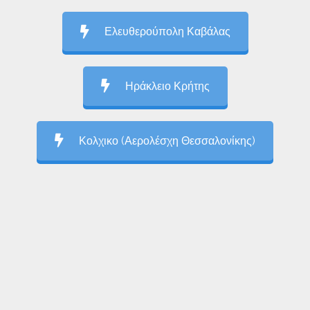
Ελευθερούπολη Καβάλας
Ηράκλειο Κρήτης
Κολχικο (Αερολέσχη Θεσσαλονίκης)