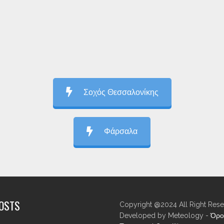
Σοχός Θεσσαλονίκης
Φάρσαλα
POSTS
Copyright @2024 All Right Rese
Developed by Meteology -
Όρο