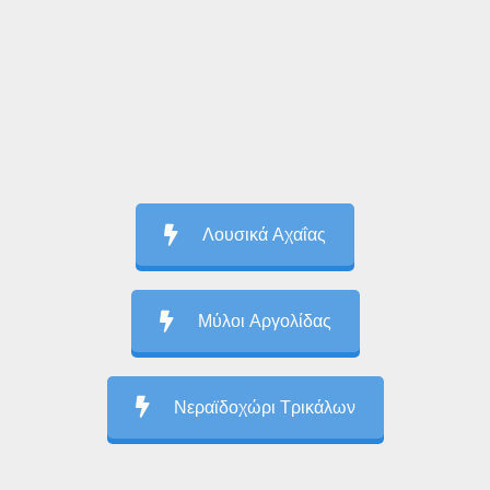
Λουσικά Αχαΐας
Μύλοι Αργολίδας
Νεραϊδοχώρι Τρικάλων