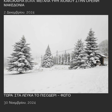
ΚΑΚΟΚΑΙΡΊΑ BORA: ΜΕΓΆΛΑ ΎΨΗ ΧΙΟΝΙΟΎ ΣΤΗΝ ΟΡΕΙΝΉ
ΜΑΚΕΔΟΝΊΑ
2 Δεκεμβρίου, 2024
ΤΏΡΑ: ΣΤΑ ΛΕΥΚΆ ΤΟ ΠΙΣΟΔΈΡΙ – ΦΩΤΌ
30 Νοεμβρίου, 2024