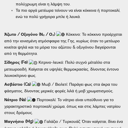
πολύχρωμη είναι η λάμψη του.
Τα πιο αργά μετέωρα τείνουν να είναι κόκκινα ή πορτοκαλί,
ενώ τα πολύ γρήγορα μπλε ή λευκά.
Άζωτο / Οξυγόνο (Ν₂ / Ο₂)
Κόκκινο: Το κόκκινο προέρχεται
από την ιονισμένη ατμόσφαιρα της Γης, κυρίως όταν το μετέωρο
κινείται ψηλά και τα μόρια του αζώτου & οξυγόνου διεγείρονται
από τη θερμότητα.
Σίδηρος (Fe)
Κιτρινο-λευκό: Πολύ συχνό μέταλλο στα
μετεωροειδή. Καίγεται σε υψηλές θερμοκρασίες, δίνοντας έντονο
λευκοκίτρινο φως.
Ασβέστιο (Ca)
Μωβ / Βιολετί: Παράγει φως στα άκρα του
φάσματος, δίνοντας μερικές φορές λιλά ή μοβ χρωματισμούς.
Νάτριο (Na)
Πορτοκαλί: Το νάτριο είναι υπεύθυνο για το
χαρακτηριστικό πορτοκαλί χρώμα, όπως και στις λάμπες νατρίου
στους δρόμους.
Μαγνήσιο (Mg)
Γαλάζιο / Τυρκουάζ: Όταν καίγεται, δίνει ένα