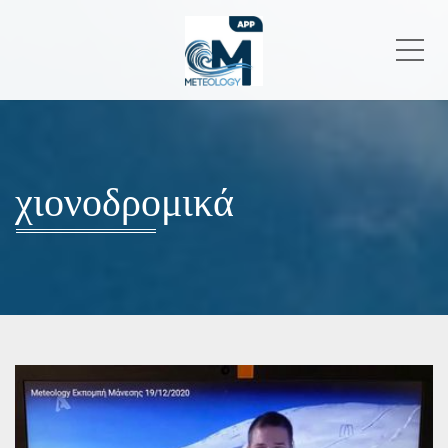
Me
χιονοδρομικά