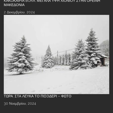
ΚΑΚΟΚΑΙΡΊΑ BORA: ΜΕΓΆΛΑ ΎΨΗ ΧΙΟΝΙΟΎ ΣΤΗΝ ΟΡΕΙΝΉ
ΜΑΚΕΔΟΝΊΑ
2 Δεκεμβρίου, 2024
ΤΏΡΑ: ΣΤΑ ΛΕΥΚΆ ΤΟ ΠΙΣΟΔΈΡΙ – ΦΩΤΌ
30 Νοεμβρίου, 2024