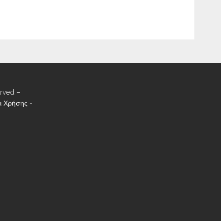
rved –
ι Χρήσης
-