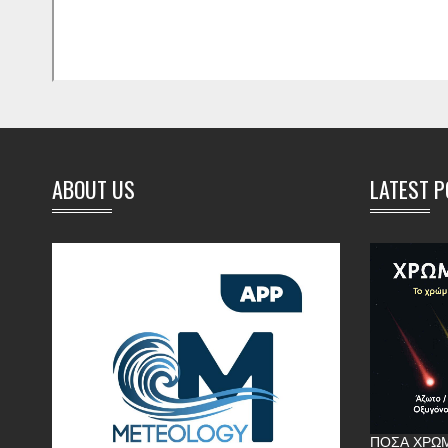
ABOUT US
LATEST 
ΠΌΣΑ ΧΡΏΜ