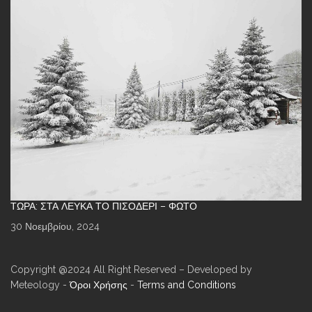
ΤΏΡΑ: ΣΤΑ ΛΕΥΚΆ ΤΟ ΠΙΣΟΔΈΡΙ – ΦΩΤΌ
30 Νοεμβρίου, 2024
Copyright @2024 All Right Reserved – Developed by
Meteology -
Όροι Χρήσης
-
Terms and Conditions