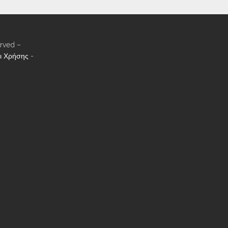
rved –
ι Χρήσης
-