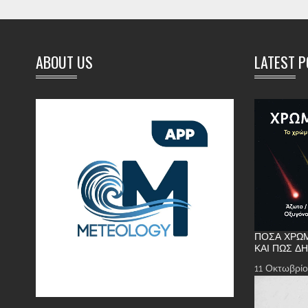
ABOUT US
LATEST 
ΠΌΣΑ ΧΡΏΜ
ΚΑΙ ΠΏΣ Δ
11 Οκτωβρίο