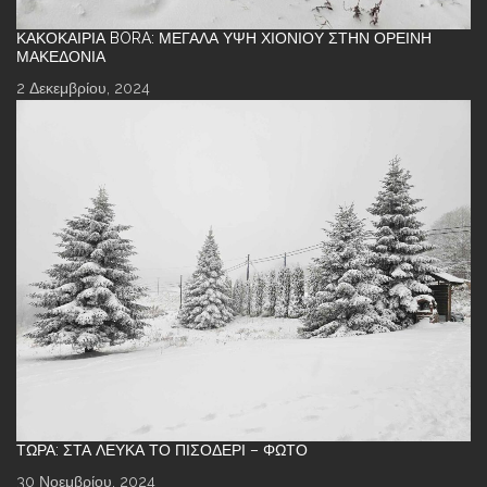
ΚΑΚΟΚΑΙΡΊΑ BORA: ΜΕΓΆΛΑ ΎΨΗ ΧΙΟΝΙΟΎ ΣΤΗΝ ΟΡΕΙΝΉ
ΜΑΚΕΔΟΝΊΑ
2 Δεκεμβρίου, 2024
ΤΏΡΑ: ΣΤΑ ΛΕΥΚΆ ΤΟ ΠΙΣΟΔΈΡΙ – ΦΩΤΌ
30 Νοεμβρίου, 2024