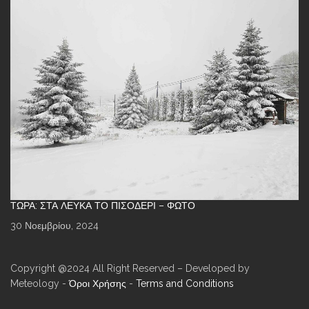
ΤΏΡΑ: ΣΤΑ ΛΕΥΚΆ ΤΟ ΠΙΣΟΔΈΡΙ – ΦΩΤΌ
30 Νοεμβρίου, 2024
Copyright @2024 All Right Reserved – Developed by
Meteology -
Όροι Χρήσης
-
Terms and Conditions