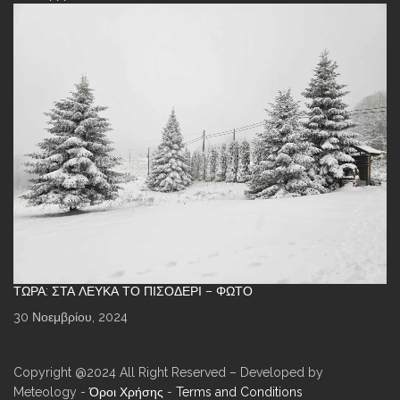
ΤΏΡΑ: ΣΤΑ ΛΕΥΚΆ ΤΟ ΠΙΣΟΔΈΡΙ – ΦΩΤΌ
30 Νοεμβρίου, 2024
Copyright @2024 All Right Reserved – Developed by
Meteology -
Όροι Χρήσης
-
Terms and Conditions