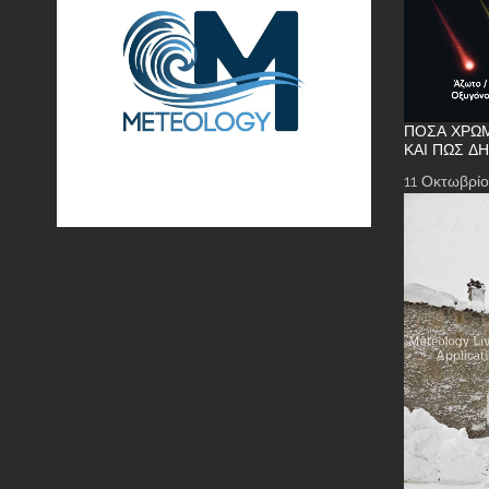
ΠΌΣΑ ΧΡΏΜ
ΚΑΙ ΠΏΣ Δ
11 Οκτωβρίο