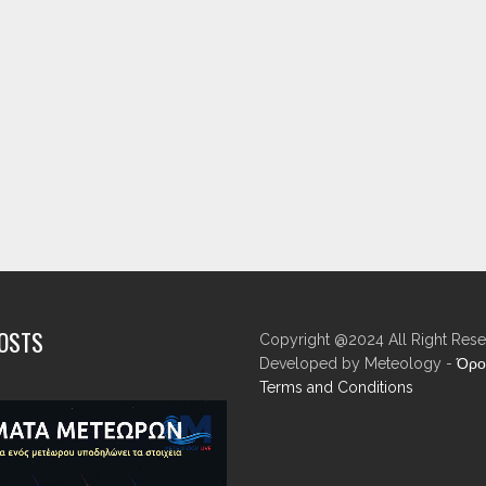
POSTS
Copyright @2024 All Right Rese
Developed by Meteology -
Όρο
Terms and Conditions