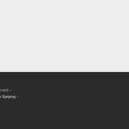
rved –
ι Χρήσης
-