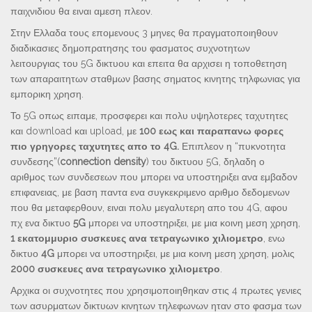
παιχνιδιου θα ειναι αμεση πλεον.
Στην Ελλαδα τους επομενους 3 μηνες θα πραγματοποιηθουν
διαδικασιες δημοπρατησης του φασματος συχνοτητων
λειτουργιας του 5G δικτυου και επειτα θα αρχισει η τοποθετηση
των απαραιτητων σταθμων βασης σηματος κινητης τηλφωνιας για
εμπορικη χρηση.
Το 5G οπως ειπαμε, προσφερει και πολυ υψηλοτερες ταχυτητες
και download και upload, με
100 εως και παραπανω φορες
πιο γρηγορες ταχυτητες απο το 4G.
Επιπλεον η “πυκνοτητα
συνδεσης”(
connection density
) του δικτυου 5G, δηλαδη ο
αριθμος των συνδεσεων που μπορει να υποστηριξει ανα εμβαδον
επιφανειας, με βαση παντα ενα συγκεκριμενο αριθμο δεδομενων
που θα μεταφερθουν, ειναι πολυ μεγαλυτερη απο του 4G, αφου
πχ ενα δικτυο
5G
μπορει να υποστηριξει, με μια κοινη μεση χρηση,
1 εκατομμυριο συσκευες ανα τετραγωνικο χιλιομετρο
, ενω
δικτυο
4G
μπορει να υποστηριξει, με μια κοινη μεση χρηση, μολις
2000 συσκευες ανα τετραγωνικο χιλιομετρο
.
Αρχικα οι συχνοτητες που χρησιμοποιηθηκαν στις 4 πρωτες γενιες
των ασυρματων δικτυων κινητων τηλεφωνων ηταν στο φασμα των