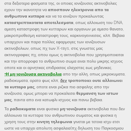
στα δεξιοτερα φασματα της, οι οποιες ιονιζουσες ακτινοβολιες
εχουν την ικανοτητα να
αποσπουν ηλεκτρονια απο τα
ανθρωπινα κυτταρα
και να τα ιονιζουν προκαλωντας
καταστρεπτικοτατα αποτελεσματα
, οπως αλλοιωση του DNA,
αμεση καταστροφη των κυτταρων και οργανων με αμεσο θανατο,
μακροπροθεσμη καταστροφη τους, καρκινογεννεσεις, κλπ. Βεβαια
υπαρχουν και παρα πολλες εφαρμογες των ιονιζουσων
ακτινοβολιων, οπως πχ των X-rays, στις γνωστες μας
ακτινογραφιες πχ, οπου ομως η ακτινοβολια που χρησιμοποιειται
και την απορροφα το ανθρωπινο σωμα ειναι πολυ μικρης ισχυος
οποτε και οι αρνητικες επιδρασεις ελαχιστες εως μηδενικες.
•Η μη-ιονιζουσα ακτινοβολια
απο την αλλη, οπως μικροκυματα,
ραδιοκυματα, ορατο φως κλπ,
δεν
τροποποιει ουτε αλλοιωνει
τα κυτταρα μας
, οποτε ειναι ριζικα πιο ασφαλης απο την
ιονιζουσα, ομως μπορει να προκαλεσει
θερμανση των ιστων
μας
, παντα απο ενα κατωφλι ισχυος και πανω βεβαια.
Τα
ραδιοκυματα
ειναι φυσικα
μη-ιονιζουσα
ακτινοβολια που δεν
αλλοιωνει τα κυτταρα του ανθρωπινου σωματος και φυσικα η
χρηση τους στην
κινητη τηλεφωνια
γινεται με τετοια ισχυ ετσι
ωστε να υπαρχει απολυτη ασφαλεια(πχ δηλωση του Παγκοσμιου