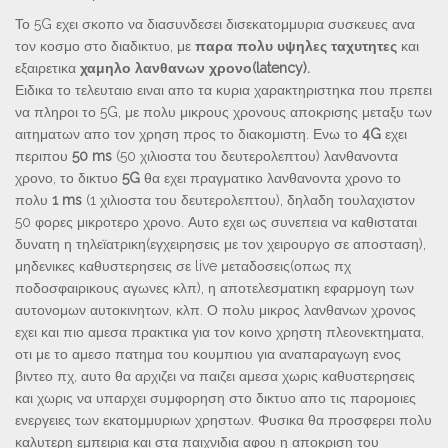
Το 5G εχει σκοπο να διασυνδεσει δισεκατομμυρια συσκευες ανα
τον κοσμο στο διαδικτυο, με
παρα πολυ υψηλες ταχυτητες
και
εξαιρετικα
χαμηλο λανθανων χρονο(latency).
Ειδικα το τελευταιο ειναι απο τα κυρια χαρακτηριστηκα που πρεπει
να πληροι το 5G, με πολυ μικρους χρονους αποκρισης μεταξυ των
αιτηματων απο τον χρηση προς το διακομιστη. Ενω το
4G
εχει
περιπου
50 ms
(50 χιλιοστα του δευτερολεπτου) λανθανοντα
χρονο, το δικτυο
5G
θα εχει πραγματικο λανθανοντα χρονο το
πολυ
1 ms
(1 χιλιοστα του δευτερολεπτου), δηλαδη τουλαχιστον
50 φορες μικροτερο χρονο. Αυτο εχει ως συνεπεια να καθισταται
δυνατη η τηλεϊατρικη(εγχειρησεις με τον χειρουργο σε αποσταση),
μηδενικες καθυστερησεις σε live μεταδοσεις(οπως πχ
ποδοσφαιρικους αγωνες κλπ), η αποτελεσματικη εφαρμογη των
αυτονομων αυτοκινητων, κλπ. Ο πολυ μικρος λανθανων χρονος
εχει και πιο αμεσα πρακτικα για τον κοινο χρηστη πλεονεκτηματα,
οτι με το αμεσο πατημα του κουμπιου για αναπαραγωγη ενος
βιντεο πχ, αυτο θα αρχιζει να παιζει αμεσα χωρις καθυστερησεις
και χωρις να υπαρχει συμφορηση στο δικτυο απο τις παρομοιες
ενεργειες των εκατομμυριων χρηστων. Φυσικα θα προσφερει πολυ
καλυτερη εμπειρια και στα παιχνιδια αφου η αποκριση του