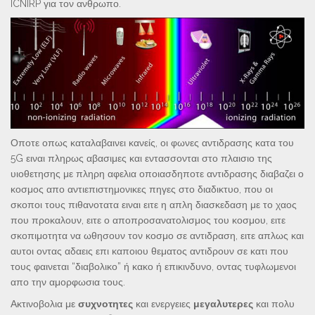
ICNIRP για τον ανθρωπο.
Οποτε οπως καταλαβαινει κανείς, οι φωνες αντιδρασης κατα του
5G ειναι πληρως αβασιμες και εντασσονται στο πλαισιο της
υιοθετησης με πληρη αφελια οποιασδηποτε αντιδρασης διαβαζει ο
κοσμος απο αντιεπιστημονικες πηγες στο διαδικτυο, που οι
σκοποι τους πιθανοτατα ειναι ειτε η απλη διασκεδαση με το χαος
που προκαλουν, ειτε ο αποπροσανατολισμος του κοσμου, ειτε
σκοπιμοτητα να ωθησουν τον κοσμο σε αντιδραση, ειτε απλως και
αυτοι οντας αδαεις επι καποιου θεματος αντιδρουν σε κατι που
τους φαινεται “διαβολικο” ή κακο ή επικινδυνο, οντας τυφλωμενοι
απο την αμορφωσια τους.
Ακτινοβολια με
συχνοτητες
και ενεργειες
μεγαλυτερες
και πολυ