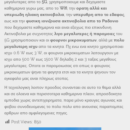
μεγαλυτερες απο το
5G
, χρησιμοποιουμε και δεχομαστε
καθημερινα γυρω μας, απο το
Wifi
, την
ορατη αλλά και
υπεριωδη ηλιακη ακτινοβολια
, την
υπερυθρη απο το εδαφος
,
εως και την
φυσικη ιονιζουσα ακτινοβολια απο το Ραδονιο
που δεχομαστε καθημερινα και ειναι εξοχως πιο επικινδυνη.
Ακτινοβολια με συχνοτητες
λιγο μεγαλυτερες ή παρομοιες
του
5G χρησιμοποιουν και οι
φουρνοι μικροκυματων
, αλλά με
πολυ
μεγαλυτερη ισχυ
απο τα κινητα. Πχ ενω ενα κινητο χρησιμοποιει
ισχυ 0.6 W εως 3 W, οι φουρνοι μικροκυματων λειτουργουν με
ισχυ απο 500 W εως 1500 W δηλαδη 2 και 3 ταξεις μεγεθους
μεγαλυτερες. Οποτε οι παρομοιωσεις οτι οπως ο φουρνος
μικροκυματων ψηνει τα φαγητα ετσι και τα κινητα ψηνουν τον
εγκεφαλο μας ειναι πληρως ατοπες.
Η τεχνολογικη λοιπον προοδος συνανταει σε αυτο το θεμα αλλά
και σε ολοενα και περισσοτερα καθημερινα πλεον, απροσδοκητα
εμποδια χωρις αντεπιχειρηματα, παρα μόνο κραυγες αγωνιας και
φοβου συνοδευομενες το πολυ πολυ απο ανουσιες παραπομπες
αρθρων απο αμφιλεγομενες πηγες.
Post Views:
850