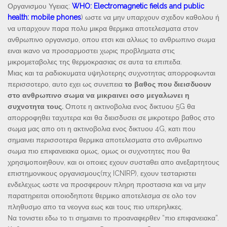
Οργανισμου Υγειας:
WHO: Electromagnetic fields and public
health: mobile phones
) ωστε να μην υπαρχουν σχεδον καθολου ή
να υπαρχουν παρα πολυ μικρα θερμικα αποτελεσματα στον
ανθρωπινο οργανισμο, οπου ετσι και αλλιως το ανθρωπινο σωμα
ειναι ικανο να προσαρμοστει χωρις προβληματα στις
μικρομεταβολες της θερμοκρασιας σε αυτα τα επιπεδα.
Μιας και τα ραδιοκυματα υψηλοτερης συχνοτητας απορροφωνται
περισσοτερο, αυτο εχει ως συνεπεια
το βαθος που διεισδυουν
στο ανθρωπινο σωμα να μικραινει οσο μεγαλωνει η
συχνοτητα τους.
Οποτε η ακτινοβολια ενος δικτυου 5G θα
απορροφηθει ταχυτερα και θα διεισδυσει σε μικροτερο βαθος στο
σωμα μας απο οτι η ακτινοβολια ενος δικτυου 4G, κατι που
σημαινει περισσοτερα θερμικα αποτελεσματα στο ανθρωπινο
σωμα πιο επιφανειακα ομως, ομως οι συχνοτητες που θα
χρησιμοποιηθουν, και οι οποιες εχουν συσταθει απο ανεξαρτητους
επιστημονικους οργανισμους(πχ ICNIRP), εχουν τεσταριστει
ενδελεχως ωστε να προσφερουν πληρη προστασια και να μην
παρατηρειται οποιοδηποτε θερμικο αποτελεσμα σε ολο τον
πληθυσμο απο τα νεογνα εως και τους πιο υπερηλικες.
Να τονιστει εδω το τι σημαινει το προαναφερθεν “πιο επιφανειακα”.