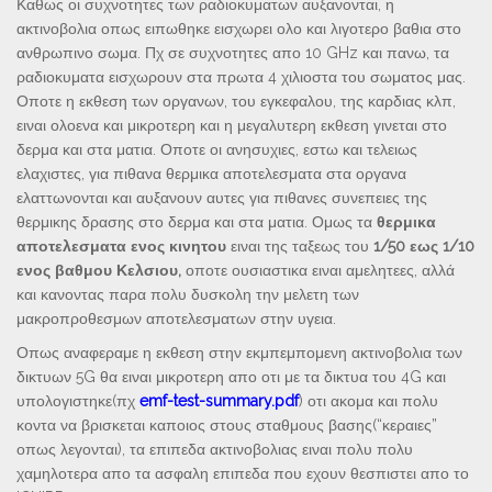
Καθως οι συχνοτητες των ραδιοκυματων αυξανονται, η
ακτινοβολια οπως ειπωθηκε εισχωρει ολο και λιγοτερο βαθια στο
ανθρωπινο σωμα. Πχ σε συχνοτητες απο 10 GHz και πανω, τα
ραδιοκυματα εισχωρουν στα πρωτα 4 χιλιοστα του σωματος μας.
Οποτε η εκθεση των οργανων, του εγκεφαλου, της καρδιας κλπ,
ειναι ολοενα και μικροτερη και η μεγαλυτερη εκθεση γινεται στο
δερμα και στα ματια. Οποτε οι ανησυχιες, εστω και τελειως
ελαχιστες, για πιθανα θερμικα αποτελεσματα στα οργανα
ελαττωνονται και αυξανουν αυτες για πιθανες συνεπειες της
θερμικης δρασης στο δερμα και στα ματια. Ομως τα
θερμικα
αποτελεσματα ενος κινητου
ειναι της ταξεως του
1/50 εως 1/10
ενος βαθμου Κελσιου,
οποτε ουσιαστικα ειναι αμελητεες, αλλά
και κανοντας παρα πολυ δυσκολη την μελετη των
μακροπροθεσμων αποτελεσματων στην υγεια.
Οπως αναφεραμε η εκθεση στην εκμπεμπομενη ακτινοβολια των
δικτυων 5G θα ειναι μικροτερη απο οτι με τα δικτυα του 4G και
υπολογιστηκε(πχ
emf-test-summary.pdf
) οτι ακομα και πολυ
κοντα να βρισκεται καποιος στους σταθμους βασης(“κεραιες”
οπως λεγονται), τα επιπεδα ακτινοβολιας ειναι πολυ πολυ
χαμηλοτερα απο τα ασφαλη επιπεδα που εχουν θεσπιστει απο το