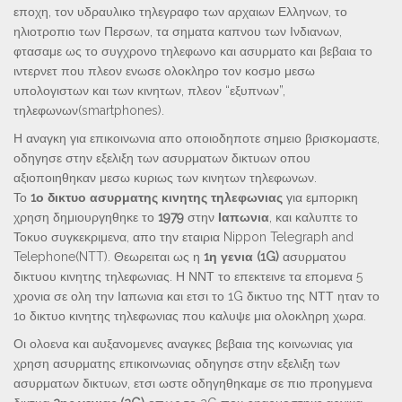
εποχη, τον υδραυλικο τηλεγραφο των αρχαιων Ελληνων, το
ηλιοτροπιο των Περσων, τα σηματα καπνου των Ινδιανων,
φτασαμε ως το συγχρονο τηλεφωνο και ασυρματο και βεβαια το
ιντερνετ που πλεον ενωσε ολοκληρο τον κοσμο μεσω
υπολογιστων και των κινητων, πλεον “εξυπνων”,
τηλεφωνων(smartphones).
Η αναγκη για επικοινωνια απο οποιοδηποτε σημειο βρισκομαστε,
οδηγησε στην εξελιξη των ασυρματων δικτυων οπου
αξιοποιηθηκαν μεσω κυριως των κινητων τηλεφωνων.
Το
1ο δικτυο ασυρματης κινητης τηλεφωνιας
για εμπορικη
χρηση δημιουργηθηκε το
1979
στην
Ιαπωνια
, και καλυπτε το
Τοκυο συγκεκριμενα, απο την εταιρια Nippon Telegraph and
Telephone(NTT). Θεωρειται ως η
1η γενια (1G)
ασυρματου
δικτυου κινητης τηλεφωνιας. Η ΝΝΤ το επεκτεινε τα επομενα 5
χρονια σε ολη την Ιαπωνια και ετσι το 1G δικτυο της ΝΤΤ ηταν το
1ο δικτυο κινητης τηλεφωνιας που καλυψε μια ολοκληρη χωρα.
Οι ολοενα και αυξανομενες αναγκες βεβαια της κοινωνιας για
χρηση ασυρματης επικοινωνιας οδηγησε στην εξελιξη των
ασυρματων δικτυων, ετσι ωστε οδηγηθηκαμε σε πιο προηγμενα