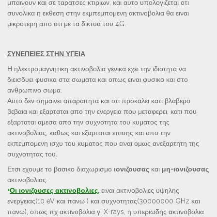
μπαινουν και σε ταρατσες κτιριων, και αυτο υπολογιζεται οτι
συνολικα η εκθεση στην εκμπεμπομενη ακτινοβολια θα ειναι
μικροτερη απο οτι με τα δικτυα του 4G.
ΣΥΝΕΠΕΙΕΣ ΣΤΗΝ ΥΓΕΙΑ
Η ηλεκτρομαγνητικη ακτινοβολια γενικα εχει την ιδιοτητα να
διεισδυει φυσικα στα σωματα και οπως ειναι φυσικο και στο
ανθρωπινο σωμα.
Αυτο δεν σημαινει απαραιτητα και οτι προκαλει κατι βλαβερο
βεβαια και εξαρταται απο την ενεργεια που μεταφερει, κατι που
εξαρταται αμεσα απο την συχνοτητα του κυματος της
ακτινοβολιας, καθως και εξαρταται επισης και απο την
εκπεμπομενη ισχυ του κυματος που ειναι ομως ανεξαρτητη της
συχνοτητας του.
Ετσι εχουμε το βασικο διαχωρισμο
ιονιζουσας
και
μη-ιονιζουσας
ακτινοβολιας.
•
Οι ιονιζουσες ακτινοβολιες
,
ειναι ακτινοβολιες υψηλης
ενεργειας(10 eV και πανω ) και συχνοτητας(30000000 GHz και
πανω), οπως πχ ακτινοβολια γ, X-rays, η υπεριωδης ακτινοβολια