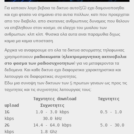
Για καποιον λογο βεβαια το δικτυο αυτο(5G) εχει δαιμονοποιηθει
και εχει φτασει να σημαινει στα αυτια πολλων, κατι που προερχεται
απο τον διαβολο, απο σκοτεινες ανθρωπινες δυναμεις που θελουν
να επιβληθουν στον κοσμο, σε ελεγχο του μυαλου των
ανθρωπων, κλπ κλπ. Φυσικα ολα αυτα ειναι παραμυθια διχως
καμια μα καμια υποσταση.
Αρχικα να αναφερουμε οτι ολα τα δικτυα ασυρματης τηλεφωνιας
χρησιμοποιουν
ραδιοκυματα
(
ηλεκτρομαγνητικη ακτινοβολια
στο φασμα των ραδιοσυχνοτητων
) για να μεταφερονται τα
δεδομενα. Και καθε δικτυο εχει διαφορετικα χαρακτηριστικα και
λειτουργει σε διαφορετικες συχνοτητες.
Εδω μια συνοψη των δικτυων των 5 πρωτων γενεων ως προς τις
ταχυτητες και τις συχνοτητες λειτουργιας τους:
Ταχυτητες
download Ταχυτητες
upload Συχνοτητες
1G
1.0 - 3.0 kbps 0.5 - 1.0
kbps 30.0 kHz
2G
14.4 - 64.0 kbps 5.0 - 30.0
kbps 1.8 Ghz