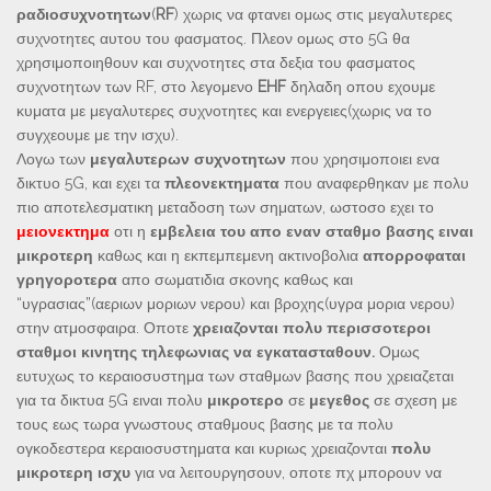
ραδιοσυχνοτητων
(
RF
) χωρις να φτανει ομως στις μεγαλυτερες
συχνοτητες αυτου του φασματος. Πλεον ομως στο 5G θα
χρησιμοποιηθουν και συχνοτητες στα δεξια του φασματος
συχνοτητων των RF, στο λεγομενο
EHF
δηλαδη οπου εχουμε
κυματα με μεγαλυτερες συχνοτητες και ενεργειες(χωρις να το
συγχεουμε με την ισχυ).
Λογω των
μεγαλυτερων συχνοτητων
που χρησιμοποιει ενα
δικτυο 5G, και εχει τα
πλεονεκτηματα
που αναφερθηκαν με πολυ
πιο αποτελεσματικη μεταδοση των σηματων, ωστοσο εχει το
μειονεκτημα
οτι η
εμβελεια του απο εναν σταθμο βασης ειναι
μικροτερη
καθως και η εκπεμπεμενη ακτινοβολια
απορροφαται
γρηγοροτερα
απο σωματιδια σκονης καθως και
“υγρασιας”(αεριων μοριων νερου) και βροχης(υγρα μορια νερου)
στην ατμοσφαιρα. Οποτε
χρειαζονται πολυ περισσοτεροι
σταθμοι κινητης τηλεφωνιας να εγκατασταθουν.
Ομως
ευτυχως το κεραιοσυστημα των σταθμων βασης που χρειαζεται
για τα δικτυα 5G ειναι πολυ
μικροτερο
σε
μεγεθος
σε σχεση με
τους εως τωρα γνωστους σταθμους βασης με τα πολυ
ογκοδεστερα κεραιοσυστηματα και κυριως χρειαζονται
πολυ
μικροτερη ισχυ
για να λειτουργησουν, οποτε πχ μπορουν να