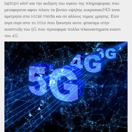
laptops κλπ) και την αυξηση του ογκου της πληροφοριας που
μεταφερεται αφου πλεον τα βιντεο υψηλης ευκρινειας(HD) ειναι
αμετρητα στα social media και σε αλλους τομεις χρησης. Ετσι
σιγα σιγα απο το 2014 που ξεκινησε αυτο, φτασαμε στην
αναπτυξη του 5G που προσφερει πολλα πλεονεκτηματα εναντι
του 4G.