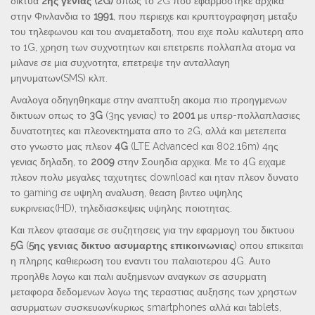
δικτυα
2ης γενιας (2G)
οπως το 2G που εφαρμοστηκε αρχικα
στην Φινλανδια το
1991
, που περιειχε και κρυπτογραφηση μεταξυ
του τηλεφωνου και του αναμεταδοτη, που ειχε πολυ καλυτερη απο
το 1G, χρηση των συχνοτητων και επετρεπε πολλαπλα ατομα να
μιλανε σε μια συχνοτητα, επετρεψε την ανταλλαγη
μηνυματων(SMS) κλπ.
Αναλογα οδηγηθηκαμε στην αναπτυξη ακομα πιο προηγμενων
δικτυων οπως το
3G
(3ης γενιας) το
2001
με υπερ-πολλαπλασιες
δυνατοτητες και πλεονεκτηματα απο το 2G, αλλά και μετεπειτα
στο γνωστο μας πλεον
4G
(LTE Advanced και 802.16m) 4ης
γενιας δηλαδη, το
2009
στην Σουηδια αρχικα. Με το 4G ειχαμε
πλεον πολυ μεγαλες ταχυτητες download και ηταν πλεον δυνατο
το gaming σε υψηλη αναλυση, θεαση βιντεο υψηλης
ευκρινειας(HD), τηλεδιασκεψεις υψηλης ποιοτητας.
Και πλεον φτασαμε σε συζητησεις για την εφαρμογη του δικτυου
5G
(
5ης γενιας δικτυο ασυμαρτης επικοινωνιας
) οπου επικειται
η πληρης καθιερωση του εναντι του παλαιοτερου 4G. Αυτο
προηλθε λογω και παλι αυξημενων αναγκων σε ασυρματη
μεταφορα δεδομενων λογω της τεραστιας αυξησης των χρηστων
ασυρματων συσκευων(κυριως smartphones αλλά και tablets,