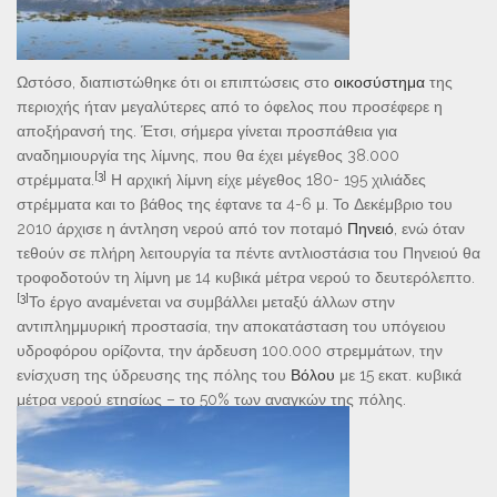
Ωστόσο, διαπιστώθηκε ότι οι επιπτώσεις στο
οικοσύστημα
της
περιοχής ήταν μεγαλύτερες από το όφελος που προσέφερε η
αποξήρανσή της. Έτσι, σήμερα γίνεται προσπάθεια για
αναδημιουργία της λίμνης, που θα έχει μέγεθος 38.000
[3]
στρέμματα.
Η αρχική λίμνη είχε μέγεθος 180- 195 χιλιάδες
στρέμματα και το βάθος της έφτανε τα 4-6 μ. Το Δεκέμβριο του
2010 άρχισε η άντληση νερού από τον ποταμό
Πηνειό
, ενώ όταν
τεθούν σε πλήρη λειτουργία τα πέντε αντλιοστάσια του Πηνειού θα
τροφοδοτούν τη λίμνη με 14 κυβικά μέτρα νερού το δευτερόλεπτο.
[3]
Το έργο αναμένεται να συμβάλλει μεταξύ άλλων στην
αντιπλημμυρική προστασία, την αποκατάσταση του υπόγειου
υδροφόρου ορίζοντα, την άρδευση 100.000 στρεμμάτων, την
ενίσχυση της ύδρευσης της πόλης του
Βόλου
με 15 εκατ. κυβικά
μέτρα νερού ετησίως – το 50% των αναγκών της πόλης.