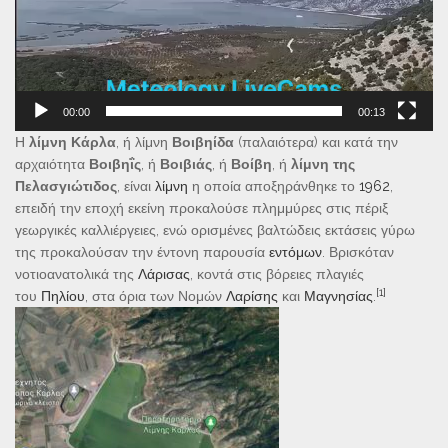
00:00
00:13
Η
λίμνη Κάρλα
, ή λίμνη
Βοιβηίδα
(παλαιότερα) και κατά την
αρχαιότητα
Βοιβηΐς
, ή
Βοιβιάς
, ή
Βοίβη
, ή
λίμνη της
Πελασγιώτιδος
, είναι
λίμνη
η οποία αποξηράνθηκε το
1962
,
επειδή την εποχή εκείνη προκαλούσε πλημμύρες στις πέριξ
γεωργικές καλλιέργειες, ενώ ορισμένες βαλτώδεις εκτάσεις γύρω
της προκαλούσαν την έντονη παρουσία
εντόμων
. Βρισκόταν
νοτιοανατολικά της
Λάρισας
, κοντά στις βόρειες πλαγιές
[1]
του
Πηλίου
, στα όρια των Νομών
Λαρίσης
και
Μαγνησίας
.