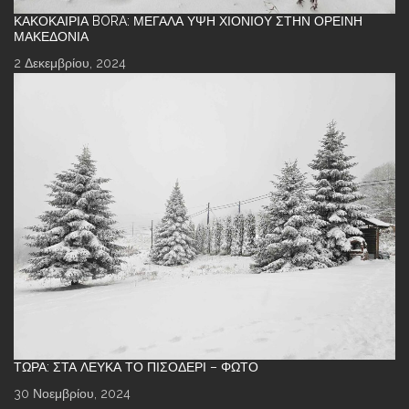
ΚΑΚΟΚΑΙΡΊΑ BORA: ΜΕΓΆΛΑ ΎΨΗ ΧΙΟΝΙΟΎ ΣΤΗΝ ΟΡΕΙΝΉ
ΜΑΚΕΔΟΝΊΑ
2 Δεκεμβρίου, 2024
ΤΏΡΑ: ΣΤΑ ΛΕΥΚΆ ΤΟ ΠΙΣΟΔΈΡΙ – ΦΩΤΌ
30 Νοεμβρίου, 2024