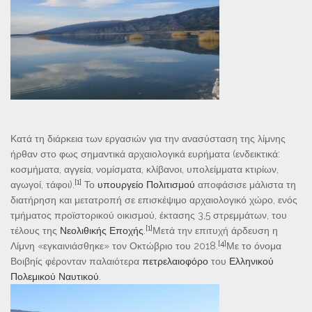
Κατά τη διάρκεια των εργασιών για την ανασύσταση της λίμνης
ήρθαν στο φως σημαντικά αρχαιολογικά ευρήματα (ενδεικτικά:
κοσμήματα, αγγεία, νομίσματα, κλίβανοι, υπολείμματα κτιρίων,
[1]
αγωγοί, τάφοι).
Το
υπουργείο Πολιτισμού
αποφάσισε μάλιστα τη
διατήρηση και μετατροπή σε επισκέψιμο αρχαιολογικό χώρο, ενός
τμήματος προϊστορικού οικισμού, έκτασης 3,5 στρεμμάτων, του
[1]
τέλους της
Νεολιθικής Εποχής
.
Μετά την επιτυχή άρδευση η
[4]
Λίμνη «εγκαινιάσθηκε» τον Οκτώβριο του 2018.
Με το όνομα
Βοιβηίς φέρονταν παλαιότερα
πετρελαιοφόρο
του
Ελληνικού
Πολεμικού Ναυτικού
.