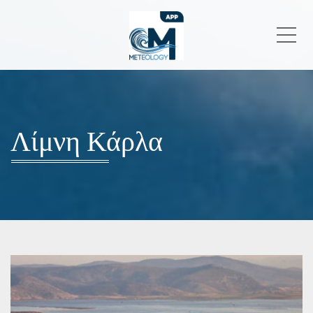
Me
Λίμνη Κάρλα