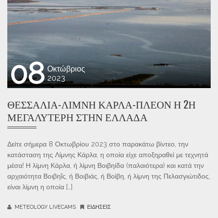
08
Οκτώβριος
2023
ΘΕΣΣΑΛΊΑ-ΛΊΜΝΗ ΚΆΡΛΑ-ΠΛΈΟΝ Η 2Η
ΜΕΓΑΛΎΤΕΡΗ ΣΤΗΝ ΕΛΛΆΔΑ
Δείτε σήμερα 8 Οκτωβρίου 2023 στο παρακάτω βίντεο, την
κατάσταση της Λίμνης Κάρλα, η οποία είχε αποξηραθεί με τεχνητά
μέσα! Η λίμνη Κάρλα, ή λίμνη Βοιβηίδα (παλαιότερα) και κατά την
αρχαιότητα Βοιβηΐς, ή Βοιβιάς, ή Βοίβη, ή λίμνη της Πελασγιώτιδος,
είναι λίμνη η οποία […]
METEOLOGY LIVECAMS
ΕΙΔΉΣΕΙΣ