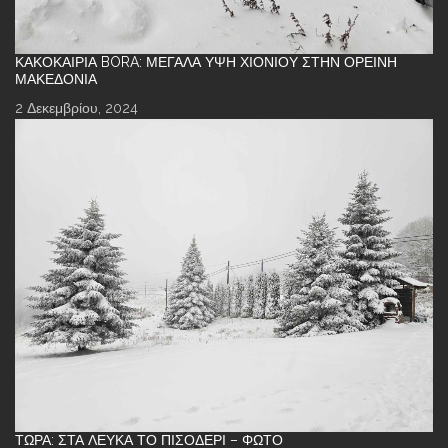
ΚΑΚΟΚΑΙΡΊΑ BORA: ΜΕΓΆΛΑ ΎΨΗ ΧΙΟΝΙΟΎ ΣΤΗΝ ΟΡΕΙΝΉ
ΜΑΚΕΔΟΝΊΑ
2 Δεκεμβρίου, 2024
ΤΏΡΑ: ΣΤΑ ΛΕΥΚΆ ΤΟ ΠΙΣΟΔΈΡΙ – ΦΩΤΌ