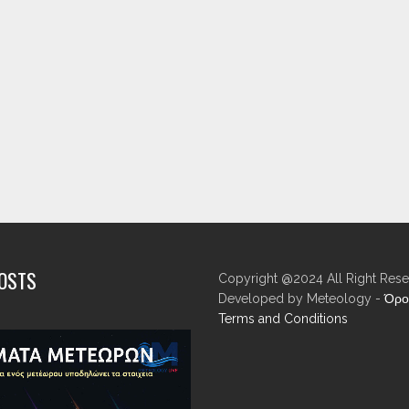
POSTS
Copyright @2024 All Right Rese
Developed by Meteology -
Όρο
Terms and Conditions