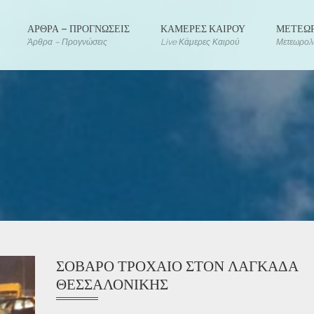
ΑΡΘΡΑ – ΠΡΟΓΝΩΣΕΙΣ
ΚΑΜΕΡΕΣ ΚΑΙΡΟΥ
ΜΕΤΕΩΡ
Άρθρα – Προγνώσεις
Live Κάμερες Καιρού
Μετεωρολο
ΣΟΒΑΡΌ ΤΡΟΧΑΊΟ ΣΤΟΝ ΛΑΓΚΑΔΆ
ΘΕΣΣΑΛΟΝΊΚΗΣ