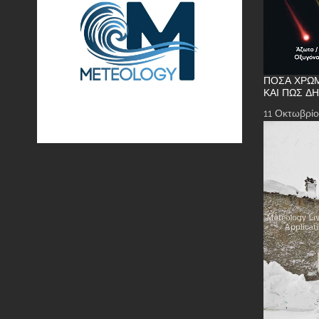
ΠΌΣΑ ΧΡΏΜ
ΚΑΙ ΠΏΣ Δ
11 Οκτωβρίο