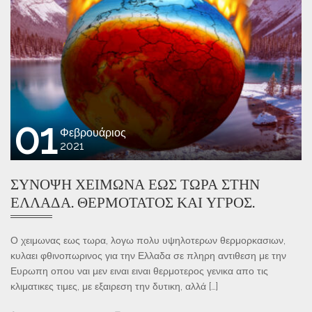
01
Φεβρουάριος
2021
ΣΎΝΟΨΗ ΧΕΙΜΏΝΑ ΕΏΣ ΤΏΡΑ ΣΤΗΝ
ΕΛΛΆΔΑ. ΘΕΡΜΌΤΑΤΟΣ ΚΑΙ ΥΓΡΌΣ.
Ο χειμωνας εως τωρα, λογω πολυ υψηλοτερων θερμορκασιων,
κυλαει φθινοπωρινος για την Ελλαδα σε πληρη αντιθεση με την
Ευρωπη οπου ναι μεν ειναι ειναι θερμοτερος γενικα απο τις
κλιματικες τιμες, με εξαιρεση την δυτικη, αλλά […]