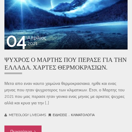
04
Απρίλιος
2021
ΨΥΧΡΌΣ Ο ΜΆΡΤΗΣ ΠΟΥ ΠΈΡΑΣΕ ΓΙΑ ΤΗΝ
ΕΛΛΆΔΑ. ΧΆΡΤΕΣ ΘΕΡΜΟΚΡΑΣΙΏΝ.
Μετα απο εναν καυτο χειμώνα θερμοκρασιακα, ηρθε και ενας
μηνας που ηταν ψυχροτερος των κλιματικων. Ετσι, ο Μαρτης του
2021 που μας περασε ηταν γενικα ενας μηνας με αρκετες ψυχρες
αλλά και κρυα για την […]
.
METEOLOGY LIVECAMS
ΕΙΔΉΣΕΙΣ
ΚΛΙΜΑΤΟΛΟΓΊΑ
Περισσότερα