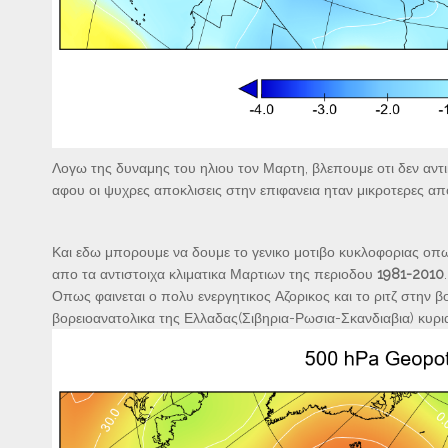
Λογω της δυναμης του ηλιου τον Μαρτη, βλεπουμε οτι δεν αντ
αφου οι ψυχρες αποκλισεις στην επιφανεια ηταν μικροτερες απο
Και εδω μπορουμε να δουμε το γενικο μοτιβο κυκλοφοριας οπω
απο τα αντιστοιχα κλιματικα Μαρτιων της περιοδου
1981-2010
.
Οπως φαινεται ο πολυ ενεργητικος Αζορικος και το ριτζ στην
βορειοανατολικα της Ελλαδας(Σιβηρια-Ρωσια-Σκανδιαβια) κυρι