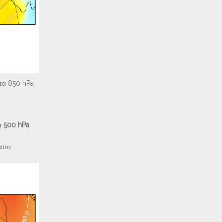
τα 850 hPa
 500 hPa
 απο