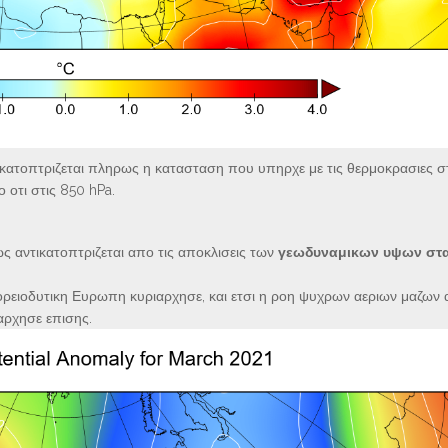
ικατοπτριζεται πληρως η κατασταση που υπηρχε με τις θερμοκρασιες σ
 οτι στις 850 hPa.
ς αντικατοπτριζεται απο τις αποκλισεις των
γεωδυναμικων υψων στα
 βορειοδυτικη Ευρωπη κυριαρχησε, και ετσι η ροη ψυχρων αεριων μαζων
αρχησε επισης.