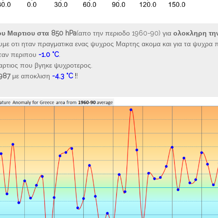
υ Μαρτιου στα 850 hPa
(απο την περιοδο 1960-90) για
ολοκληρη τη
ουμε οτι ηταν πραγματικα ενας ψυχρος Μαρτης ακομα και για τα ψυχρα 
ηταν περιπου
-1.0 °C
.
Μαρτιος που βγηκε ψυχροτερος.
987
με αποκλιση
-4.3 °C
!
!