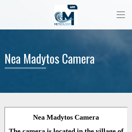
Me
Nea Madytos Camera