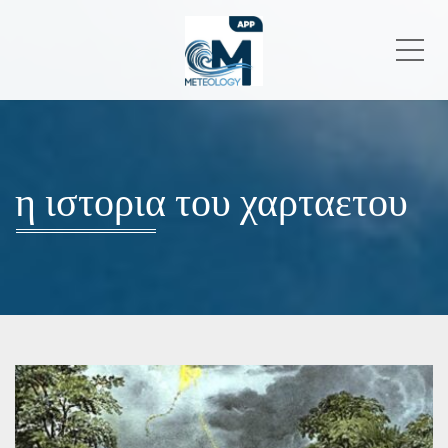
Me
η ιστορια του χαρταετου