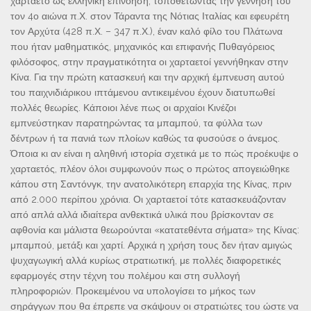
χαρταετό ως ελληνική επινόηση, τοποθετώντας την γέννησή του
τον 4ο αιώνα π.Χ. στον Τάραντα της Νότιας Ιταλίας και εφευρέτη
τον Αρχύτα (428 π.Χ. – 347 π.Χ.), έναν καλό φίλο του Πλάτωνα
που ήταν μαθηματικός, μηχανικός και επιφανής Πυθαγόρειος
φιλόσοφος, στην πραγματικότητα οι χαρταετοί γεννήθηκαν στην
Κίνα. Για την πρώτη κατασκευή και την αρχική έμπνευση αυτού
του παιχνιδιάρικου ιπτάμενου αντικειμένου έχουν διατυπωθεί
πολλές θεωρίες. Κάποιοι λένε πως οι αρχαίοι Κινέζοι
εμπνεύστηκαν παρατηρώντας τα μπαμπού, τα φύλλα των
δέντρων ή τα πανιά των πλοίων καθώς τα φυσούσε ο άνεμος.
Όποια κι αν είναι η αληθινή ιστορία σχετικά με το πώς προέκυψε ο
χαρταετός, πλέον όλοι συμφωνούν πως ο πρώτος απογειώθηκε
κάπου στη Σαντόνγκ, την ανατολικότερη επαρχία της Κίνας, πριν
από 2.000 περίπου χρόνια. Οι χαρταετοί τότε κατασκευάζονταν
από απλά αλλά ιδιαίτερα ανθεκτικά υλικά που βρίσκονταν σε
αφθονία και μάλιστα θεωρούνται «κατατεθέντα σήματα» της Κίνας:
μπαμπού, μετάξι και χαρτί. Αρχικά η χρήση τους δεν ήταν αμιγώς
ψυχαγωγική αλλά κυρίως στρατιωτική, με πολλές διαφορετικές
εφαρμογές στην τέχνη του πολέμου και στη συλλογή
πληροφοριών. Προκειμένου να υπολογίσει το μήκος των
σηράγγων που θα έπρεπε να σκάψουν οι στρατιώτες του ώστε να