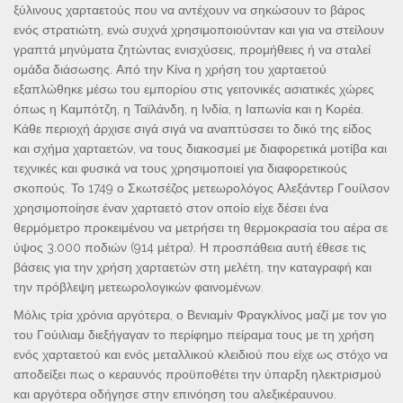
ξύλινους χαρταετούς που να αντέχουν να σηκώσουν το βάρος
ενός στρατιώτη, ενώ συχνά χρησιμοποιούνταν και για να στείλουν
γραπτά μηνύματα ζητώντας ενισχύσεις, προμήθειες ή να σταλεί
ομάδα διάσωσης. Από την Κίνα η χρήση του χαρταετού
εξαπλώθηκε μέσω του εμπορίου στις γειτονικές ασιατικές χώρες
όπως η Καμπότζη, η Ταϊλάνδη, η Ινδία, η Ιαπωνία και η Κορέα.
Κάθε περιοχή άρχισε σιγά σιγά να αναπτύσσει το δικό της είδος
και σχήμα χαρταετών, να τους διακοσμεί με διαφορετικά μοτίβα και
τεχνικές και φυσικά να τους χρησιμοποιεί για διαφορετικούς
σκοπούς. Το 1749 ο Σκωτσέζος μετεωρολόγος Αλεξάντερ Γουίλσον
χρησιμοποίησε έναν χαρταετό στον οποίο είχε δέσει ένα
θερμόμετρο προκειμένου να μετρήσει τη θερμοκρασία του αέρα σε
ύψος 3.000 ποδιών (914 μέτρα). Η προσπάθεια αυτή έθεσε τις
βάσεις για την χρήση χαρταετών στη μελέτη, την καταγραφή και
την πρόβλεψη μετεωρολογικών φαινομένων.
Μόλις τρία χρόνια αργότερα, ο Βενιαμίν Φραγκλίνος μαζί με τον γιο
του Γούιλιαμ διεξήγαγαν το περίφημο πείραμα τους με τη χρήση
ενός χαρταετού και ενός μεταλλικού κλειδιού που είχε ως στόχο να
αποδείξει πως ο κεραυνός προϋποθέτει την ύπαρξη ηλεκτρισμού
και αργότερα οδήγησε στην επινόηση του αλεξικέραυνου.