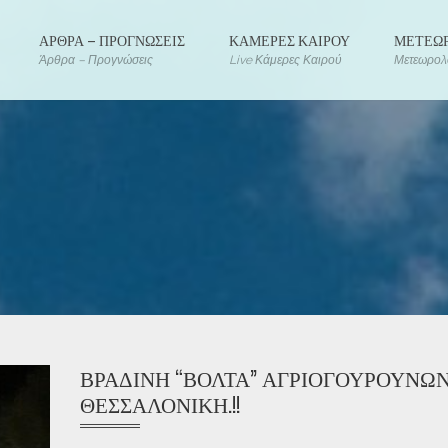
ΑΡΘΡΑ – ΠΡΟΓΝΩΣΕΙΣ
ΚΑΜΕΡΕΣ ΚΑΙΡΟΥ
ΜΕΤΕΩΡ
Άρθρα – Προγνώσεις
Live Κάμερες Καιρού
Μετεωρολο
ΒΡΑΔΙΝΉ “ΒΌΛΤΑ” ΑΓΡΙΟΓΟΎΡΟΥΝΩΝ
ΘΕΣΣΑΛΟΝΊΚΗ.!!