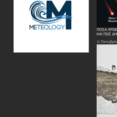
ΠΌΣΑ ΧΡΏΜ
ΚΑΙ ΠΏΣ Δ
11 Οκτωβρίο