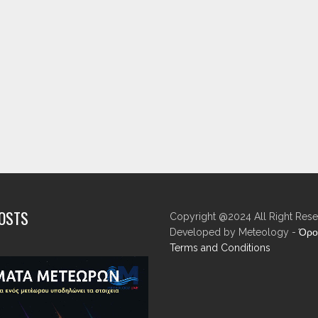
POSTS
Copyright @2024 All Right Rese
Developed by Meteology -
Όρο
Terms and Conditions