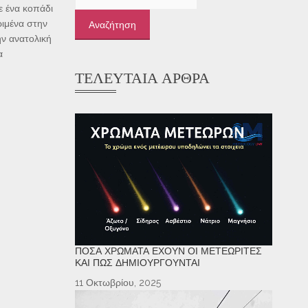
για:
ε ένα κοπάδι
ιμένα στην
ην ανατολική
α
ΤΕΛΕΥΤΑΊΑ ΆΡΘΡΑ
ΠΌΣΑ ΧΡΏΜΑΤΑ ΈΧΟΥΝ ΟΙ ΜΕΤΕΩΡΊΤΕΣ
ΚΑΙ ΠΏΣ ΔΗΜΙΟΥΡΓΟΎΝΤΑΙ
11 Οκτωβρίου, 2025