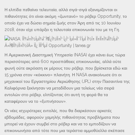
Η ελπίδα πεθαίνει τελευταία, αλλά σιγά-σιγά εξανεμίζονται οι
πιθανότητες ότι είναι ακόμη «ζωντανό» το ρόβερ Opportunity, το
οποίο έχει να δώσει σημεία ζωής στον Άρη από τις 10 Ιουνίου
2018, όταν είχε υπάρξει η τελευταία επικοινωνία του με τη Γη.
Η Αμερικανική Διαστημική Υπηρεσία (NASA) έχει κάνει έως τώρα
περισσότερες από 600 προσπάθειες επικοινωνίας, αλλά ούτε
φωνή ούτε ακρόαση εκ μέρους του ρόβερ, που βρίσκεται εδώ και
15 χρόνια στον «κόκκινο» πλανήτη. Η NASA ανακοίνωσε ότι οι
μηχανικοί του Εργαστηρίου Αεριώθησης (JPL) στην Πασαντίνα της
Καλιφόρνια ξεκίνησαν να μεταδίδουν μια τελείως νέα σειρά
εντολών στο ρόβερ, ελπίζοντας ότι αυτή τη φορά θα τα
καταφέρουν να το «ξυπνήσουν».
Οι νέες ισχυρότερες εντολές, που θα διαρκέσουν αρκετές
εβδομάδες, αφορούν χαμηλής πιθανότητας προβλήματα που
μπορεί να έχουν συμβεί στο ρόβερ και να το εμποδίζουν να
επικοινωνήσει από τότε που μια τεράστια αμμοθύελλα σκέπασε