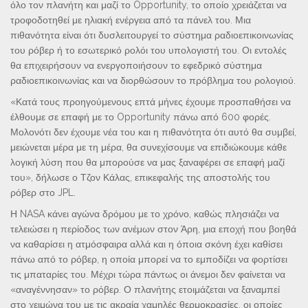
όλο τον πλανήτη και μαζί το Opportunity, το οποίο χρειάζεται να
τροφοδοτηθεί με ηλιακή ενέργεια από τα πάνελ του. Μια
πιθανότητα είναι ότι δυσλειτουργεί το σύστημα ραδιοεπικοινωνίας
του ρόβερ ή το εσωτερικό ρολόι του υπολογιστή του. Οι εντολές
θα επιχειρήσουν να ενεργοποιήσουν το εφεδρικό σύστημα
ραδιοεπικοινωνίας και να διορθώσουν το πρόβλημα του ρολογιού.
«Κατά τους προηγούμενους επτά μήνες έχουμε προσπαθήσει να
έλθουμε σε επαφή με το Opportunity πάνω από 600 φορές.
Μολονότι δεν έχουμε νέα του και η πιθανότητα ότι αυτό θα συμβεί,
μειώνεται μέρα με τη μέρα, θα συνεχίσουμε να επιδιώκουμε κάθε
λογική λύση που θα μπορούσε να μας ξαναφέρει σε επαφή μαζί
του», δήλωσε ο Τζον Κάλας, επικεφαλής της αποστολής του
ρόβερ στο JPL.
Η NASA κάνει αγώνα δρόμου με το χρόνο, καθώς πλησιάζει να
τελειώσει η περίοδος των ανέμων στον Άρη, μια εποχή που βοηθά
να καθαρίσει η ατμόσφαιρα αλλά και η όποια σκόνη έχει καθίσει
πάνω από το ρόβερ, η οποία μπορεί να το εμποδίζει να φορτίσει
τις μπαταρίες του. Μέχρι τώρα πάντως οι άνεμοι δεν φαίνεται να
«αναγέννησαν» το ρόβερ. Ο πλανήτης ετοιμάζεται να ξαναμπεί
στο χειμώνα του με τις ακραία χαμηλές θερμοκρασίες, οι οποίες