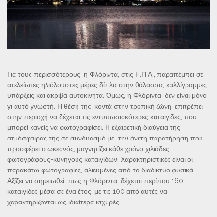
Για τους περισσότερους, η Φλόριντα, στις Η.Π.Α., παραπέμπει σε
ατελείωτες ηλιόλουστες μέρες δίπλα στην θάλασσα, καλλίγραμμες
υπάρξεις και ακριβά αυτοκίνητα. Όμως, η Φλόριντα, δεν είναι μόνο
γι αυτό γνωστή. Η θέση της, κοντά στην τροπική ζώνη, επιτρέπει
στην περιοχή να δέχεται τις εντυπωσιακότερες καταιγίδες, που
μπορεί κανείς να φωτογραφίσει. Η εξαιρετική διαύγεια της
ατμόσφαιρας της σε συνδυασμό με την άνετη παρατήρηση που
προσφέρει ο ωκεανός, μαγνητίζει κάθε χρόνο χιλιάδες
φωτογράφους-κυνηγούς καταιγίδων. Χαρακτηριστικές είναι οι
παρακάτω φωτογραφίες, αλιευμένες από το διαδίκτυο φυσικά.
Αξίζει να σημειωθεί, πως η Φλόριντα, δέχεται περίπου 160
καταιγίδες μέσα σε ένα έτος, με τις 100 από αυτές να
χαρακτηρίζονται ως ιδιαίτερα ισχυρές.