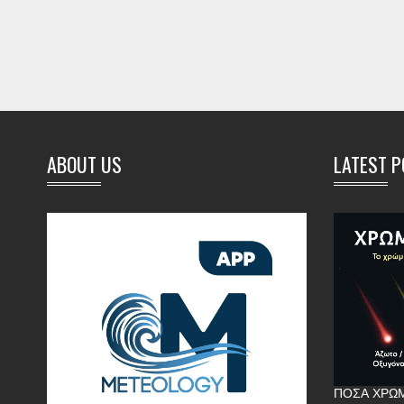
ABOUT US
LATEST 
ΠΌΣΑ ΧΡΏΜ