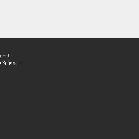
rved –
ι Χρήσης
-