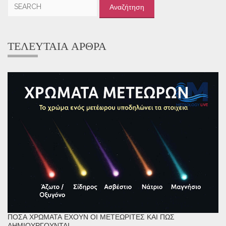
Αναζήτηση
για:
ΤΕΛΕΥΤΑΊΑ ΆΡΘΡΑ
ΠΌΣΑ ΧΡΏΜΑΤΑ ΈΧΟΥΝ ΟΙ ΜΕΤΕΩΡΊΤΕΣ ΚΑΙ ΠΏΣ
ΔΗΜΙΟΥΡΓΟΎΝΤΑΙ