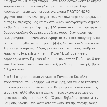
Και ομως το κλιμα εχει απορυθμιστει τοσο εντονα ωστε τα ακραια
καιρικα γεγονοτα να συνεχιζουν με αμειωτο ρυθμο. Στην
προκειμενη περιπτωση εχουμε ενα ακομα ΠΡΩΤΟΓΝΩΡΟ
γεγονος, αυτο των εξωπραγματικων για καλοκαιρι πλημμυρων σε
αυτες τις περιοχες μιας και πχ στο
Ομαν
καταγραφηκαν σημερα
το βραδυ(μεσανυχτα Πεμπτης)
320 χιλιοστα
σε μια περιοχη στο
βορειοαναοτλικο Ομαν μεσα σε λιγες ωρες!! Ενω, ακομη πιο
εξωπραγματικο, τα
Ηνωμενα Αραβικα Εμιρατα
κατεγραψαν σε
εναν σταθμο χθες υετο ημερας
234.4 χιλιοστων
αλλά και για το
2ημερο γενικευμενες 100ρες με ενδεικτικα καποιους σταθμους
λιμανι στην Fujairah 234.4 mm, Πολη Masafi 208.7 mm,
αεροδρομιο στην Fujairah 187.9 mm, κωμοπολη Farfar 100.6 mm
κλπ. Πιο δυτικα, ακομα και στο πιο ξερο Ντουμπαι, υπηρξε βροχη
3.2 χιλιοστων.
Στο δε Καταρ οπου ειναι να γινει το Παγκοσμιο Κυπελλο
ποδοσφαιρου τον Νοεμβρη και Δεκεμβρη, δεν εγινε το καλοκαιρι
υπο τον φοβο των πολυ υψηλων θερμοκρασιων που συνηθως
εχουν εκει, αλλά χθες πχ η ελαχιστη θερμοκρασια εφτασε σε
αρκετους σταθμους τους +18.0 °C μόνο, δηλαδη περιπου 14-15
βαθμους Κελσιου πιο κατω απο τα κανονικα της εποχης τους!!