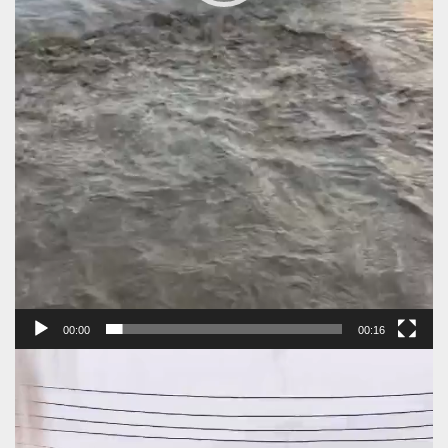
00:00
00:16
Πρόγραμμα
Αναπαραγωγής
Βίντεο