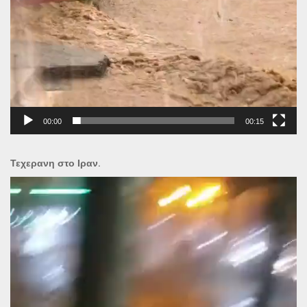
00:00
00:15
Τεχερανη στο Ιραν.
Πρόγραμμα
Αναπαραγωγής
Βίντεο