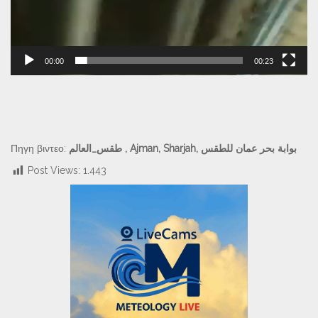
00:00
00:23
Πηγη βιντεο:
طقس_العالم , Ajman, Sharjah, بوابة بحر عمان للطقس
Post Views:
1.443