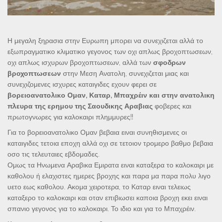
Η μεγαλη ξηρασια στην Ευρωπη μπορει να συνεχιζεται αλλά το
εξωπραγματικο κλιματικο γεγονος των οχι απλως βροχοπτωσεων,
οχι απλως ισχυρων βροχοπτωσεων, αλλά των
σφοδρων
βροχοπτωσεων
στην Μεση Ανατολη, συνεχιζεται μιας και
συνεχιζομενες ισχυρες καταιγιδες εχουν φερει σε
βορειοανατολικο Ομαν, Καταρ, Μπαχρέιν και στην ανατολικη
πλευρα της ερημου της Σαουδικης Αραβιας
φοβερες και
πρωτογνωρες για καλοκαιρι πλημμυρες!!
Για το βορειοανατολικο Ομαν βεβαια ειναι συνηθισμενες οι
καταιγιδες τετοια εποχη αλλά οχι σε τετοιον τρομερο βαθμο βεβαια
οσο τις τελευταιες εβδομαδες.
Ομως τα Ηνωμενα Αραβικα Εμιρατα ειναι καταξερα το καλοκαιρι με
καθολου ή ελαχιστες ημερες βροχης και παρα μα παρα πολυ λιγο
υετο εως καθολου. Ακομα χειροτερα, το Καταρ ειναι τελειως
καταξερο το καλοκαιρι και οταν επιβιωσει καποια βροχη εκει ειναι
σπανιο γεγονος για το καλοκαιρι. Το ιδιο και για το Μπαχρέιν.