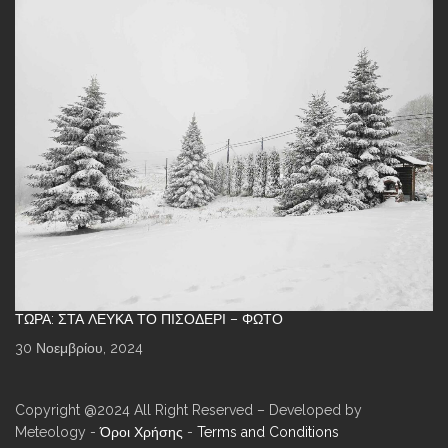
ΤΏΡΑ: ΣΤΑ ΛΕΥΚΆ ΤΟ ΠΙΣΟΔΈΡΙ – ΦΩΤΌ
30 Νοεμβρίου, 2024
Copyright @2024 All Right Reserved – Developed by
Meteology -
Όροι Χρήσης
-
Terms and Conditions