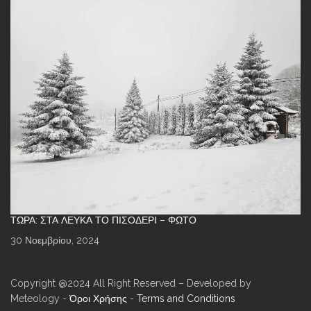
ΤΏΡΑ: ΣΤΑ ΛΕΥΚΆ ΤΟ ΠΙΣΟΔΈΡΙ – ΦΩΤΌ
30 Νοεμβρίου, 2024
Copyright @2024 All Right Reserved – Developed by
Meteology -
Όροι Χρήσης
-
Terms and Conditions