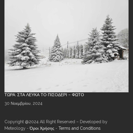
ΤΏΡΑ: ΣΤΑ ΛΕΥΚΆ ΤΟ ΠΙΣΟΔΈΡΙ – ΦΩΤΌ
30 Νοεμβρίου, 2024
Copyright @2024 All Right Reserved – Developed by
Meteology -
Όροι Χρήσης
-
Terms and Conditions