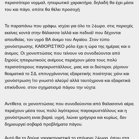
περισσότερο νορμαλ, ηπειρωτικό χαρακτήρα, δηλαδή θα έχει μέσα
του και πάγο, οπότε θα θέλει προσοχή.
Το παραπάνω που γράφω, ισχύει για όλο το 24ωρο, στις περιοχές
εκείνες κοντά στην θάλασσα (αλλά και πεδινά) που δέχονται
απευθείας, τον υγρό ΒΑ άνεμο του Αιγαίου. Στον τύπο
χιονόστρωσης, ΚΑΘΟΡΙΣΤΙΚΟ ρόλο έχει η ώρα της ημέρας και ο
άνεμος. Οι χιονοπτώσεις που τείνουν να συνοδεύονται από
ξηρούς ηπειρωτικούς ανέμους περιέχουν μέσα τους πολύ
περισσότερους παγοκρυστάλλους, μιας και οι δεύτεροι, ρίχνουν
θεαματικά το ΣΔ, επιτυγχάνοντας εξαιρετικής ποιότητας χιόνι και
χιονόστρωση (το γνωστό αλεύρι) αλλά ταυτόχρονα και εξαιρετικά
επικίνδυνο, στον σχηματισμό πάγου την νύχτα.
Αντίθετα, οι χιονοπτώσεις που συνοδεύονται από θαλασσινό αέρα,
περιέχουν μέσα τους πολύ λιγότερους παγοκρυστάλλους και η
χιονόστρωση ειναι βαριά, υγρή, λιώνει γρήγορα και κυρίως, δεν
δημιουργεί σοβαρά προβλήματα πάγου.
Αυτό θα το δούμε χαρακτηριστικά το επόμενο 24ωρο, όπου στα