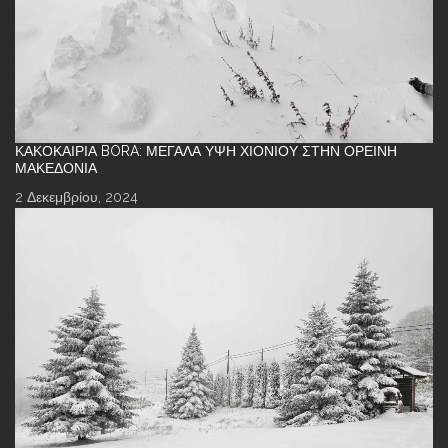
ΚΑΚΟΚΑΙΡΊΑ BORA: ΜΕΓΆΛΑ ΎΨΗ ΧΙΟΝΙΟΎ ΣΤΗΝ ΟΡΕΙΝΉ
ΜΑΚΕΔΟΝΊΑ
2 Δεκεμβρίου, 2024