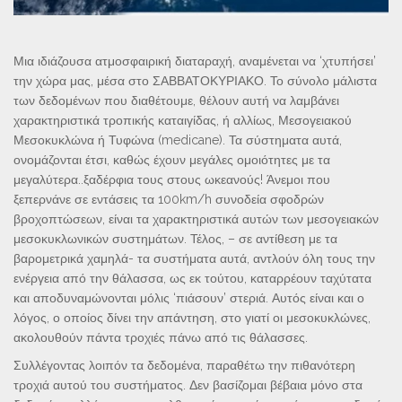
Μια ιδιάζουσα ατμοσφαιρική διαταραχή, αναμένεται να ‘χτυπήσει’
την χώρα μας, μέσα στο ΣΑΒΒΑΤΟΚΥΡΙΑΚΟ. Το σύνολο μάλιστα
των δεδομένων που διαθέτουμε, θέλουν αυτή να λαμβάνει
χαρακτηριστικά τροπικής καταιγίδας, ή αλλίως, Μεσογειακού
Μεσοκυκλώνα ή Τυφώνα (medicane). Τα σύστηματα αυτά,
ονομάζονται έτσι, καθώς έχουν μεγάλες ομοιότητες με τα
μεγαλύτερα..ξαδέρφια τους στους ωκεανούς! Άνεμοι που
ξεπερνάνε σε εντάσεις τα 100km/h συνοδεία σφοδρών
βροχοπτώσεων, είναι τα χαρακτηριστικά αυτών των μεσογειακών
μεσοκυκλωνικών συστημάτων. Τέλος, – σε αντίθεση με τα
βαρομετρικά χαμηλά- τα συστήματα αυτά, αντλούν όλη τους την
ενέργεια από την θάλασσα, ως εκ τούτου, καταρρέουν ταχύτατα
και αποδυναμώνονται μόλις ‘πιάσουν’ στεριά. Αυτός είναι και ο
λόγος, ο οποίος δίνει την απάντηση, στο γιατί οι μεσοκυκλώνες,
ακολουθούν πάντα τροχιές πάνω από τις θάλασσες.
Συλλέγοντας λοιπόν τα δεδομένα, παραθέτω την πιθανότερη
τροχιά αυτού του συστήματος. Δεν βασίζομαι βέβαια μόνο στα