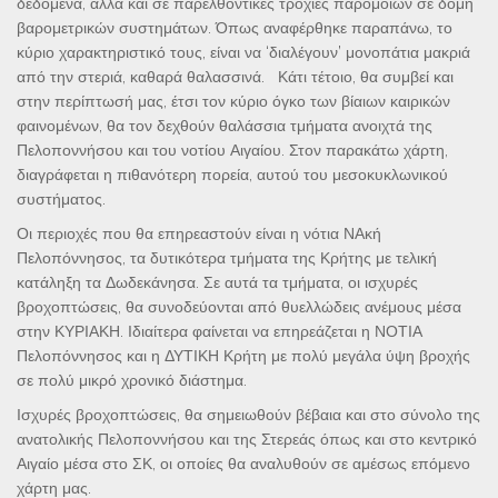
δεδομένα, αλλά και σε παρελθοντικές τροχιές παρόμοιων σε δομή
βαρομετρικών συστημάτων. Όπως αναφέρθηκε παραπάνω, το
κύριο χαρακτηριστικό τους, είναι να ‘διαλέγουν’ μονοπάτια μακριά
από την στεριά, καθαρά θαλασσινά. Κάτι τέτοιο, θα συμβεί και
στην περίπτωσή μας, έτσι τον κύριο όγκο των βίαιων καιρικών
φαινομένων, θα τον δεχθούν θαλάσσια τμήματα ανοιχτά της
Πελοποννήσου και του νοτίου Αιγαίου. Στον παρακάτω χάρτη,
διαγράφεται η πιθανότερη πορεία, αυτού του μεσοκυκλωνικού
συστήματος.
Οι περιοχές που θα επηρεαστούν είναι η νότια ΝΑκή
Πελοπόννησος, τα δυτικότερα τμήματα της Κρήτης με τελική
κατάληξη τα Δωδεκάνησα. Σε αυτά τα τμήματα, οι ισχυρές
βροχοπτώσεις, θα συνοδεύονται από θυελλώδεις ανέμους μέσα
στην ΚΥΡΙΑΚΗ. Ιδιαίτερα φαίνεται να επηρεάζεται η ΝΟΤΙΑ
Πελοπόννησος και η ΔΥΤΙΚΗ Κρήτη με πολύ μεγάλα ύψη βροχής
σε πολύ μικρό χρονικό διάστημα.
Ισχυρές βροχοπτώσεις, θα σημειωθούν βέβαια και στο σύνολο της
ανατολικής Πελοποννήσου και της Στερεάς όπως και στο κεντρικό
Αιγαίο μέσα στο ΣΚ, οι οποίες θα αναλυθούν σε αμέσως επόμενο
χάρτη μας.