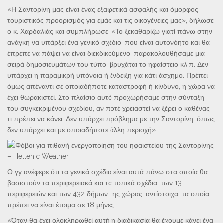
«Η Σαντορίνη μας είναι ένας εξαιρετικά ασφαλής και όμορφος
τουριστικός προορισμός για εμάς και τις οικογένειες μας», δήλωσε
ο κ. Χαρδαλιάς και συμπλήρωσε: «Το ξεκαθαρίζω γιατί πάνω στην
ανάγκη να υπάρξει ένα γενικό σχέδιο, που είναι αυτονόητο και θα
έπρεπε να πάψει να είναι διεκδικούμενο, παρακολουθήσαμε μια
σειρά δημοσιευμάτων του τύπο: βρυχάται το ηφαίστειο κλ.π. Δεν
υπάρχει η παραμικρή υπόνοια ή ένδειξη για κάτι άσχημο. Πρέπει
όμως απέναντι σε οποιαδήποτε καταστροφή ή κίνδυνο, η χώρα να
έχει θωρακιστεί. Στο πλαίσιο αυτό προχωρήσαμε στην σύνταξη
του συγκεκριμένου σχεδίου, αν ποτέ χρειαστεί να ξέρει ο καθένας
τι πρέπει να κάνει. Δεν υπάρχει πρόβλημα με την Σαντορίνη, όπως
δεν υπάρχει και με οποιαδήποτε άλλη περιοχή».
Ο γγ ανέφερε ότι τα γενικά σχέδια είναι αυτά πάνω στα οποία θα
βασιστούν τα περιφερειακά και τα τοπικά σχέδια, των 13
περιφερειών και των 432 δήμων της χώρας, αντίστοιχα, τα οποία
πρέπει να είναι έτοιμα σε 18 μήνες.
«Όταν θα έχει ολοκληρωθεί αυτή η διαδικασία θα έχουμε κάνει ένα