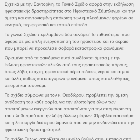
Σχετικά με την Σαντορίνη, το Γενικό Σχέδιο αφορά στην εκδήλωση
ηφαιστειακής δραστηριότητας στο Ηφαιστειακό Σύμπλεγμα και την
άμεση και συντονισμένη απόκριση των εμπλεκόμενων φορέων σε
κεντρικό, περιφερειακό και τοπικό επίπεδο.
Το γενικό Σχέδιο περιλαμβάνει δύο σενάρια: Το πιθανότερο, που
αφορά σε μια απλή ενεργοποίηση του ηφαιστείου και το ακραίο,
που μπορεί να προκαλέσει σοβαρά καταστροφικά φαινόμενα.
Ορισμένα από τα φαινόμενα αυτά συνδέονται άμεσα με την
έκλυση ηφαιστειακών υλικών από τους ηφαιστειακούς πόρους,
όπως λάβα, στάχτη, ηφαιστειακά αέρια πίδακες νερού και ατμού
και άλλα, καθώς και επαγόμενα φαινόμενα, όπως κατολισθήσεις,
σεισμοί και τσουνάμι.
Το σχέδιο σύμφωνα με τον κ. Θεοδώρου, προβλέπει την άμεση
αντίδραση του κάθε φορέα, για την υλοποίηση όλων των
απαιτούμενων ενεργειών που απαιτούνται για την απομάκρυνση
του πληθυσμού και την λήψη άλλων μέτρων. (Προβλέπεται ακόμα
και η λειτουργία δεύτερου λιμανιού που να μην κινδυνεύει από την
ηφαιστειακή δραστηριότητα).
Το σχέδιο Ταλως, στηρίζεται σε μεγάλο βαθμό στην εμπειρία από