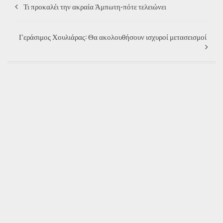
Τι προκαλέι την ακραία Άμπωτη-πότε τελειώνει
Γεράσιμος Χουλιάρας: Θα ακολουθήσουν ισχυροί μετασεισμοί