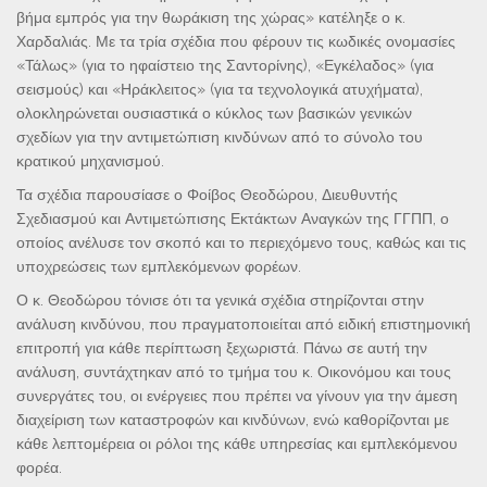
βήμα εμπρός για την θωράκιση της χώρας» κατέληξε ο κ.
Χαρδαλιάς. Με τα τρία σχέδια που φέρουν τις κωδικές ονομασίες
«Τάλως» (για το ηφαίστειο της Σαντορίνης), «Εγκέλαδος» (για
σεισμούς) και «Ηράκλειτος» (για τα τεχνολογικά ατυχήματα),
ολοκληρώνεται ουσιαστικά ο κύκλος των βασικών γενικών
σχεδίων για την αντιμετώπιση κινδύνων από το σύνολο του
κρατικού μηχανισμού.
Τα σχέδια παρουσίασε ο Φοίβος Θεοδώρου, Διευθυντής
Σχεδιασμού και Αντιμετώπισης Εκτάκτων Αναγκών της ΓΓΠΠ, ο
οποίος ανέλυσε τον σκοπό και το περιεχόμενο τους, καθώς και τις
υποχρεώσεις των εμπλεκόμενων φορέων.
Ο κ. Θεοδώρου τόνισε ότι τα γενικά σχέδια στηρίζονται στην
ανάλυση κινδύνου, που πραγματοποιείται από ειδική επιστημονική
επιτροπή για κάθε περίπτωση ξεχωριστά. Πάνω σε αυτή την
ανάλυση, συντάχτηκαν από το τμήμα του κ. Οικονόμου και τους
συνεργάτες του, οι ενέργειες που πρέπει να γίνουν για την άμεση
διαχείριση των καταστροφών και κινδύνων, ενώ καθορίζονται με
κάθε λεπτομέρεια οι ρόλοι της κάθε υπηρεσίας και εμπλεκόμενου
φορέα.