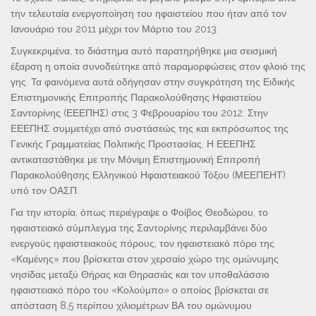
την τελευταία ενεργοποίηση του ηφαιστείου που ήταν από τον
Ιανουάριο του 2011 μέχρι τον Μάρτιο του 2013.
Συγκεκριμένα, το διάστημα αυτό παρατηρήθηκε μια σεισμική
έξαρση η οποία συνοδεύτηκε από παραμορφώσεις στον φλοιό της
γης. Τα φαινόμενα αυτά οδήγησαν στην συγκρότηση της Ειδικής
Επιστημονικής Επιτροπής Παρακολούθησης Ηφαιστείου
Σαντορίνης (ΕΕΕΠΗΣ) στις 3 Φεβρουαρίου του 2012. Στην
ΕΕΕΠΗΣ συμμετέχει από συστάσεώς της και εκπρόσωπος της
Γενικής Γραμματείας Πολιτικής Προστασίας. Η ΕΕΕΠΗΣ
αντικαταστάθηκε με την Μόνιμη Επιστημονική Επιτροπή
Παρακολούθησης Ελληνικού Ηφαιστειακού Τόξου (ΜΕΕΠΕΗΤ)
υπό τον ΟΑΣΠ.
Για την ιστορία, όπως περιέγραψε ο Φοίβος Θεοδώρου, το
ηφαιστειακό σύμπλεγμα της Σαντορίνης περιλαμβάνει δύο
ενεργούς ηφαιστειακούς πόρους, τον ηφαιστειακό πόρο της
«Καμένης» που βρίσκεται στον χερσαίο χώρο της ομώνυμης
νησίδας μεταξύ Θήρας και Θηρασιάς και τον υποθαλάσσιο
ηφαιστειακό πόρο του «Κολούμπο» ο οποίος βρίσκεται σε
απόσταση 8,5 περίπου χιλιομέτρων ΒΑ του ομώνυμου