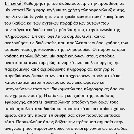
1. Γενικά:
Κάθε χρήστης του διαδικτύου, πριν την πρόσβαση σε
μία ιστοσελίδα ή εφαρμογή για τη χρήση πληροφοριών εξ αυτής,
οφείλει να λάβει γνώση των υποχρεώσεων και των δικαιωμάτων
του (καθώς και των σχετικών παραβιάσεων αυτών) που
συνεπάγεται η διαδικτυακή πρόσβασή του, στην κοινωνία της
πληροφορίας. Επίσης, οφείλει να συμβουλευτεί και να
ακολουθήσει τις διαδικασίες που προβλέπουν οι όροι χρήσης των
φορέων παροχής κοινωνίας της πληροφορίας. Οι παρόντες όροι
χρήσης περιλαμβάνουν μία σειρά κανόνων, στους οποίους
αναπτύσσεται λεπτομερώς το νομικό πλαίσιο λειτουργίας της
παρεχόμενης και διαχειριζόμενης πληροφορίας, κατηγορίες
παραβιάσεων δικαιωμάτων και υποχρεώσεων, προληπτικά και
κατασταλτικά μέτρα προστασίας των δικαιωμάτων και
υποχρεώσεων τόσο των διακομιστών της πληροφορίας όσο και
των χρηστών αυτής. Η επίσκεψη και χρήση της παρούσας
εφαρμογής, αποτελεί ανεπιφύλακτη αποδοχή των όρων τους
οποίους καλείστε να διαβάσετε προσεκτικά και οι οποίοι ισχύουν
άμεσα, από την πρώτη επίσκεψη σας στον παρόντα δικτυακό
τόπο. Παρακαλούμε όπως δείξετε την πρέπουσα σημασία στην
ανάγνωση των παρόντων όρων, οι οποίοι κρίνονται ως ουσιώδεις,