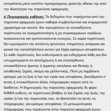
επιτρέπεται μόνο κατόπιν προηγούμενης γραπτής άδειας της από
την ιδιοκτήτρια της παρούσας εφαρμογής.
4. Περιορισμός ευθύνης:
Τα δεδομένα που παρέχονται από την
παρούσα εφαρμογή έχουν καθαρά συμβουλευτικό και ενημερωτικό
χαρακτήρα και σκοπό, δεν προτρέπουν σε οποιαδήποτε
περίπτωση σε πραγματοποίηση ή μη συγκεκριμένων πράξεων,
ανανεώνονται και τροποποιούνται συνεχώς. Σε καμία περίπτωση
δεν εγγυόμαστε την απόλυτη αρτιότητα, πληρότητα, επάρκεια και
γενικά την καταλληλότητα αυτών για λήψη κρίσιμων αποφάσεων.
Σε κάθε περίπτωση, δεν ευθυνόμαστε για ενδεχόμενα λάθη και δεν
υποχρεούμαστε σε αποζημίωση ή και επανόρθωση
οποιασδήποτε άμεσης ή έμμεσης απώλειας και θετικής ή
αποθετικής ζημίας, ακόμη και μελλοντικής. Ποτέ μη λαμβάνετε
κρίσιμες για τη ζωή ή/και την υγεία σας αποφάσεις, βασιζόμενοι σ’
αυτές ή οποιεσδήποτε άλλες πληροφορίες καιρού από το
διαδίκτυο. Η δημιουργός της παρούσης εφαρμογής δε φέρει
ΚΑΜΙΑ ευθύνη, σε περίπτωση βλάβης ή/και ζημίας της ζωής, της
υγείας ή/και της περιουσίας σας, αν βασιστείτε σε αυτές τις
πληροφορίες, για κρίσιμες αποφάσεις. Οι μετεωρολογικές
πληροφορίες που περιέχονται στην παρούσα εφαρμογή έχουν