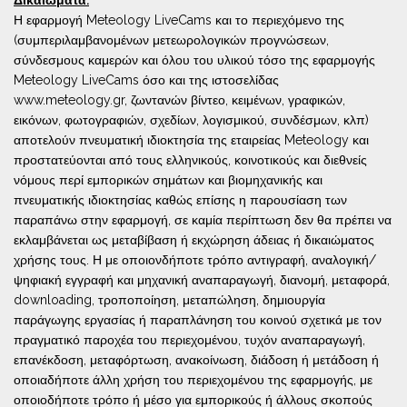
Δικαιώματα:
Η εφαρμογή Meteology LiveCams και το περιεχόμενο της
(συμπεριλαμβανομένων μετεωρολογικών προγνώσεων,
σύνδεσμους καμερών και όλου του υλικού τόσο της εφαρμογής
Meteology LiveCams όσο και της ιστοσελίδας
www.meteology.gr, ζωντανών βίντεο, κειμένων, γραφικών,
εικόνων, φωτογραφιών, σχεδίων, λογισμικού, συνδέσμων, κλπ)
αποτελούν πνευματική ιδιοκτησία της εταιρείας Meteology και
προστατεύονται από τους ελληνικούς, κοινοτικούς και διεθνείς
νόμους περί εμπορικών σημάτων και βιομηχανικής και
πνευματικής ιδιοκτησίας καθώς επίσης η παρουσίαση των
παραπάνω στην εφαρμογή, σε καμία περίπτωση δεν θα πρέπει να
εκλαμβάνεται ως μεταβίβαση ή εκχώρηση άδειας ή δικαιώματος
χρήσης τους. Η με οποιονδήποτε τρόπο αντιγραφή, αναλογική/
ψηφιακή εγγραφή και μηχανική αναπαραγωγή, διανομή, μεταφορά,
downloading, τροποποίηση, μεταπώληση, δημιουργία
παράγωγης εργασίας ή παραπλάνηση του κοινού σχετικά με τον
πραγματικό παροχέα του περιεχομένου, τυχόν αναπαραγωγή,
επανέκδοση, μεταφόρτωση, ανακοίνωση, διάδοση ή μετάδοση ή
οποιαδήποτε άλλη χρήση του περιεχομένου της εφαρμογής, με
οποιοδήποτε τρόπο ή μέσο για εμπορικούς ή άλλους σκοπούς