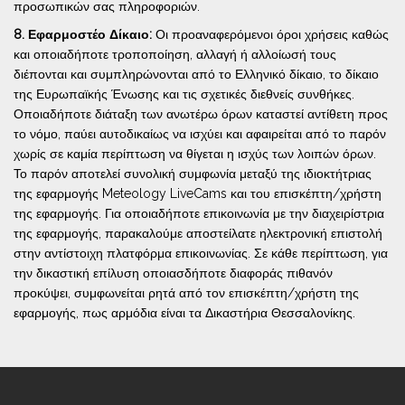
προσωπικών σας πληροφοριών.
8. Εφαρμοστέο Δίκαιο:
Οι προαναφερόμενοι όροι χρήσεις καθώς
και οποιαδήποτε τροποποίηση, αλλαγή ή αλλοίωσή τους
διέπονται και συμπληρώνονται από το Ελληνικό δίκαιο, το δίκαιο
της Ευρωπαϊκής Ένωσης και τις σχετικές διεθνείς συνθήκες.
Οποιαδήποτε διάταξη των ανωτέρω όρων καταστεί αντίθετη προς
το νόμο, παύει αυτοδικαίως να ισχύει και αφαιρείται από το παρόν
χωρίς σε καμία περίπτωση να θίγεται η ισχύς των λοιπών όρων.
Το παρόν αποτελεί συνολική συμφωνία μεταξύ της ιδιοκτήτριας
της εφαρμογής Meteology LiveCams και του επισκέπτη/χρήστη
της εφαρμογής. Για οποιαδήποτε επικοινωνία με την διαχειρίστρια
της εφαρμογής, παρακαλούμε αποστείλατε ηλεκτρονική επιστολή
στην αντίστοιχη πλατφόρμα επικοινωνίας. Σε κάθε περίπτωση, για
την δικαστική επίλυση οποιασδήποτε διαφοράς πιθανόν
προκύψει, συμφωνείται ρητά από τον επισκέπτη/χρήστη της
εφαρμογής, πως αρμόδια είναι τα Δικαστήρια Θεσσαλονίκης.