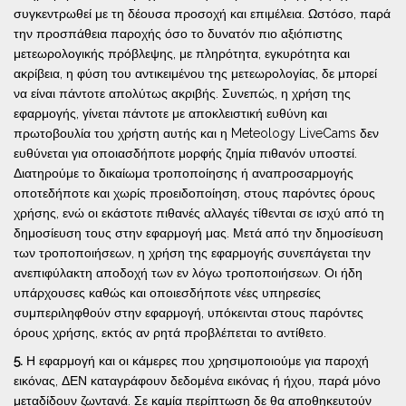
συγκεντρωθεί με τη δέουσα προσοχή και επιμέλεια. Ωστόσο, παρά
την προσπάθεια παροχής όσο το δυνατόν πιο αξιόπιστης
μετεωρολογικής πρόβλεψης, με πληρότητα, εγκυρότητα και
ακρίβεια, η φύση του αντικειμένου της μετεωρολογίας, δε μπορεί
να είναι πάντοτε απολύτως ακριβής. Συνεπώς, η χρήση της
εφαρμογής, γίνεται πάντοτε με αποκλειστική ευθύνη και
πρωτοβουλία του χρήστη αυτής και η Meteology LiveCams δεν
ευθύνεται για οποιασδήποτε μορφής ζημία πιθανόν υποστεί.
Διατηρούμε το δικαίωμα τροποποίησης ή αναπροσαρμογής
οποτεδήποτε και χωρίς προειδοποίηση, στους παρόντες όρους
χρήσης, ενώ οι εκάστοτε πιθανές αλλαγές τίθενται σε ισχύ από τη
δημοσίευση τους στην εφαρμογή μας. Μετά από την δημοσίευση
των τροποποιήσεων, η χρήση της εφαρμογής συνεπάγεται την
ανεπιφύλακτη αποδοχή των εν λόγω τροποποιήσεων. Οι ήδη
υπάρχουσες καθώς και οποιεσδήποτε νέες υπηρεσίες
συμπεριληφθούν στην εφαρμογή, υπόκεινται στους παρόντες
όρους χρήσης, εκτός αν ρητά προβλέπεται το αντίθετο.
5.
Η εφαρμογή και οι κάμερες που χρησιμοποιούμε για παροχή
εικόνας, ΔΕΝ καταγράφουν δεδομένα εικόνας ή ήχου, παρά μόνο
μεταδίδουν ζωντανά. Σε καμία περίπτωση δε θα αποθηκευτούν