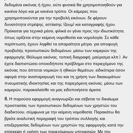
δεδομένα εικόνας ή ήχου, ούτε φυσικά θα χρησιμοποιηθούν για
κανένα λόγο και με κανένα τρόπο. Οι κάμερες που
χρησιμοποιούνται για την προβολή εικόνων, δε φέρουν
δυνατότητα στρέψης, εστίασης (ζουμ) και καταγραφής ήχου.
Πρόκειται για τεχνικά μέσα, φιλικά εν γένει προς την ιδιωτικότητα,
όπως ορίζεται στην κείμενη νομοθεσία και νομολογία. Σε κάθε
περίπτωση, έχουν ληφθεί τα απαραίτητα μέτρα, για αποφυγή
προβολής προσωπικών δεδομένων, μέσω των καμερών της
εφαρμογής (θόλωμα εικόνας, τοπική διαγραφή, μαύρισμα κλπ.). Αν
έχετε διαπιστώσει οποιοδήποτε πρόβλημα στο περιεχόμενο της
εικόνας που άπτεται νομικών ή ηθικών θεμάτων, ειδικότερα όσον
αφορά στην αναπαραγωγή του και τη χρήση των δικαιωμάτων
πνευματικής ιδιοκτησίας και της παρεχόμενη εικόνας, μέσω των
καμερών, παρακαλείσθε να μας ειδοποιήσετε άμεσα.
6.
Η παρούσα εφαρμογή αναγνωρίζει και σέβεται το δικαίωμα
προστασίας των προσωπικών δεδομένων των χρηστών του
διαδικτύου, σύμφωνα με την κείμενη νομοθεσία. Παρακάτω θα
βρείτε αναλυτική περιγραφή του τρόπου συλλογής και
επεξεργασίας δεδομένων των χρηστών της εφαρμογής κατά την
επίσκεψη ή χρήση των παρεχόμενων υπηρεσιών. Με την