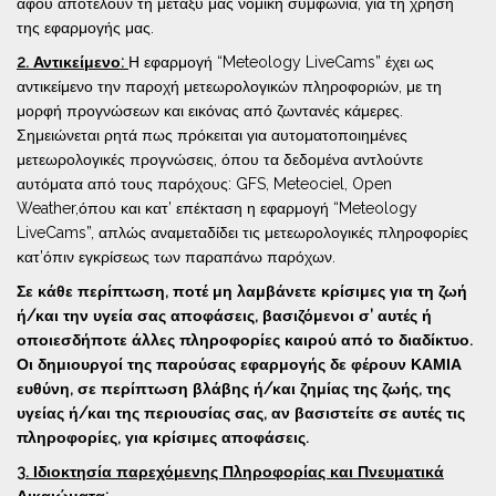
αφού αποτελούν τη μεταξύ μας νομική συμφωνία, για τη χρήση
της εφαρμογής μας.
2. Αντικείμενο:
Η εφαρμογή “Meteology LiveCams” έχει ως
αντικείμενο την παροχή μετεωρολογικών πληροφοριών, με τη
μορφή προγνώσεων και εικόνας από ζωντανές κάμερες.
Σημειώνεται ρητά πως πρόκειται για αυτοματοποιημένες
μετεωρολογικές προγνώσεις, όπου τα δεδομένα αντλούντε
αυτόματα από τους παρόχους: GFS, Meteociel, Open
Weather,όπου και κατ’ επέκταση η εφαρμογή “Meteology
LiveCams”, απλώς αναμεταδίδει τις μετεωρολογικές πληροφορίες
κατ’όπιν εγκρίσεως των παραπάνω παρόχων.
Σε κάθε περίπτωση, ποτέ μη λαμβάνετε κρίσιμες για τη ζωή
ή/και την υγεία σας αποφάσεις, βασιζόμενοι σ’ αυτές ή
οποιεσδήποτε άλλες πληροφορίες καιρού από το διαδίκτυο.
Οι δημιουργοί της παρούσας εφαρμογής δε φέρουν ΚΑΜΙΑ
ευθύνη, σε περίπτωση βλάβης ή/και ζημίας της ζωής, της
υγείας ή/και της περιουσίας σας, αν βασιστείτε σε αυτές τις
πληροφορίες, για κρίσιμες αποφάσεις.
3. Ιδιοκτησία παρεχόμενης Πληροφορίας και Πνευματικά