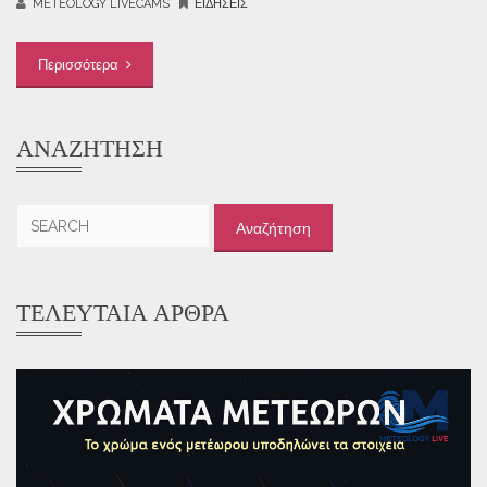
METEOLOGY LIVECAMS
ΕΙΔΉΣΕΙΣ
Περισσότερα
ΑΝΑΖΉΤΗΣΗ
Αναζήτηση
για:
ΤΕΛΕΥΤΑΊΑ ΆΡΘΡΑ