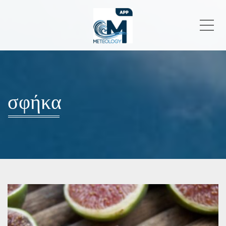
Me
σφήκα