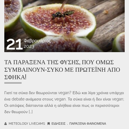
21
Φεβρουάριος
2023
ΤΑ ΠΑΡΆΞΕΝΑ ΤΗΣ ΦΎΣΗΣ, ΠΟΥ ΌΜΩΣ
ΣΥΜΒΑΊΝΟΥΝ-ΣΎΚΟ ΜΕ ΠΡΩΤΕΪ́ΝΗ ΑΠΌ
ΣΦΉΚΑ!
Γιατί τα σύκα δεν θεωρούνται vegan? Εδώ και λίγα χρόνια υπάρχει
ένα debate ανάμεσα στους vegan. Τα σύκα είναι ή δεν είναι vegan;
Οι απόψεις διίστανται αλλά η αλήθεια είναι πως οι περισσότεροι
δεν θεωρούν […]
.
METEOLOGY LIVECAMS
ΕΙΔΉΣΕΙΣ
ΠΑΡΆΞΕΝΑ ΦΑΙΝΌΜΕΝΑ