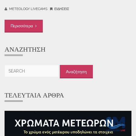
METEOLOGY LIVECAMS
ΕΙΔΉΣΕΙΣ
Περισσότερα
ΑΝΑΖΉΤΗΣΗ
Αναζήτηση
για:
ΤΕΛΕΥΤΑΊΑ ΆΡΘΡΑ