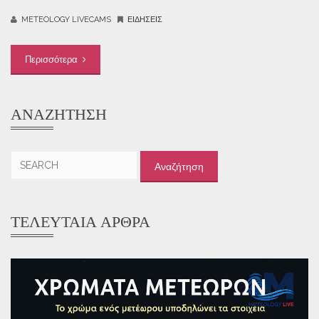
METEOLOGY LIVECAMS
ΕΙΔΉΣΕΙΣ
Περισσότερα
ΑΝΑΖΉΤΗΣΗ
Αναζήτηση
για:
ΤΕΛΕΥΤΑΊΑ ΆΡΘΡΑ