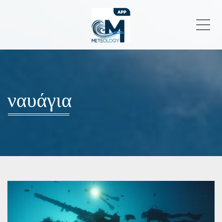
Me
ναυάγια