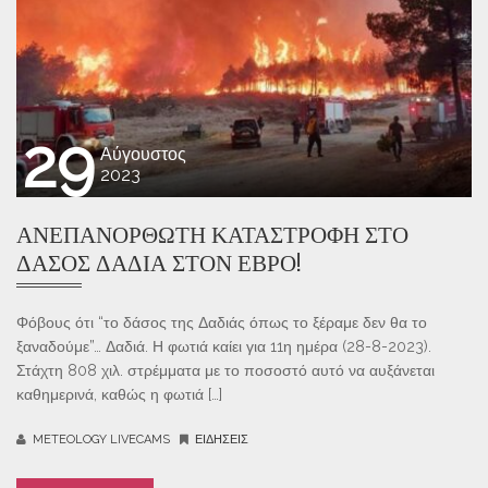
29
Αύγουστος
2023
ΑΝΕΠΑΝΌΡΘΩΤΗ ΚΑΤΑΣΤΡΟΦΉ ΣΤΟ
ΔΆΣΟΣ ΔΑΔΙΆ ΣΤΟΝ ΈΒΡΟ!
Φόβους ότι “το δάσος της Δαδιάς όπως το ξέραμε δεν θα το
ξαναδούμε”… Δαδιά. Η φωτιά καίει για 11η ημέρα (28-8-2023).
Στάχτη 808 χιλ. στρέμματα με το ποσοστό αυτό να αυξάνεται
καθημερινά, καθώς η φωτιά […]
METEOLOGY LIVECAMS
ΕΙΔΉΣΕΙΣ