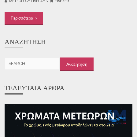
METEOLOGY LIVECAMS
ΕΙΔΉΣΕΙΣ
Περισσότερα
ΑΝΑΖΉΤΗΣΗ
Αναζήτηση
για:
ΤΕΛΕΥΤΑΊΑ ΆΡΘΡΑ