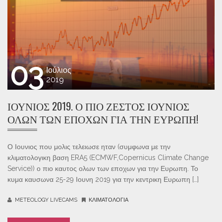
03
Ιούλιος
2019
ΙΟΎΝΙΟΣ 2019. Ο ΠΙΟ ΖΕΣΤΌΣ ΙΟΎΝΙΟΣ
ΌΛΩΝ ΤΩΝ ΕΠΟΧΏΝ ΓΙΑ ΤΗΝ ΕΥΡΏΠΗ!
Ο Ιουνιος που μολις τελειωσε ηταν (συμφωνα με την
κλιματολογικη βαση ERA5 (ECMWF,Copernicus Climate Change
Service)) ο πιο καυτος ολων των εποχων για την Ευρωπη. Το
κυμα καυσωνα 25-29 Ιουνη 2019 για την κεντρικη Ευρωπη […]
METEOLOGY LIVECAMS
ΚΛΙΜΑΤΟΛΟΓΊΑ