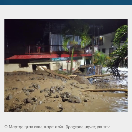
Ο Μαρτης ηταν ενας παρα πολυ βροχερος μηνας για την