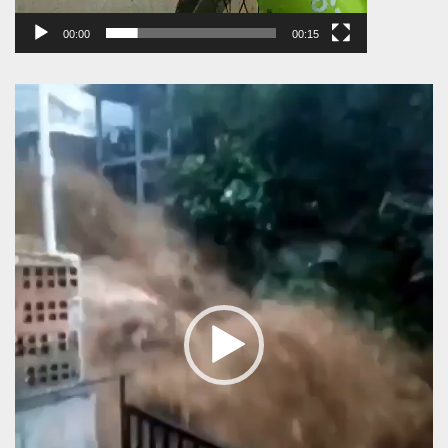
00:00
00:15
Πρόγραμμα
Αναπαραγωγής
Βίντεο