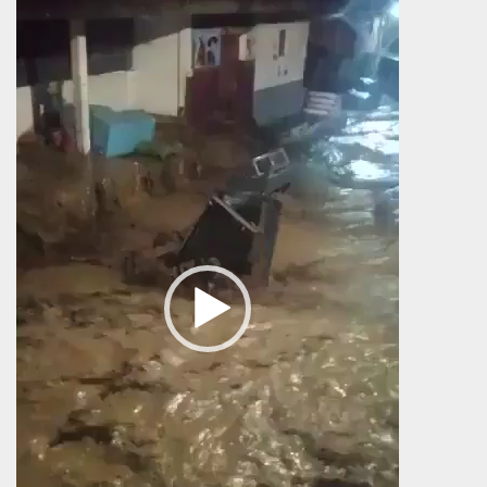
Βίντεο