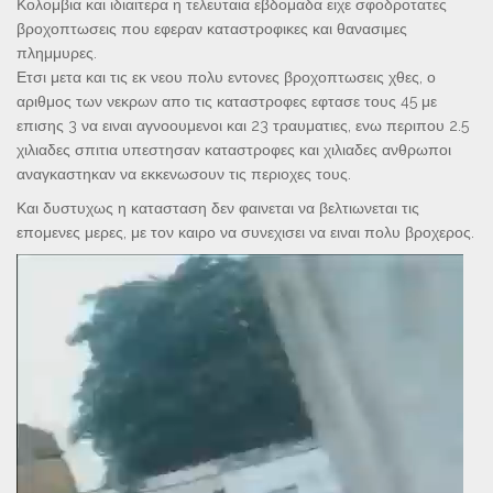
Κολομβια και ιδιαιτερα η τελευταια εβδομαδα ειχε σφοδροτατες
βροχοπτωσεις που εφεραν καταστροφικες και θανασιμες
πλημμυρες.
Ετσι μετα και τις εκ νεου πολυ εντονες βροχοπτωσεις χθες, ο
αριθμος των νεκρων απο τις καταστροφες εφτασε τους 45 με
επισης 3 να ειναι αγνοουμενοι και 23 τραυματιες, ενω περιπου 2.5
χιλιαδες σπιτια υπεστησαν καταστροφες και χιλιαδες ανθρωποι
αναγκαστηκαν να εκκενωσουν τις περιοχες τους.
Και δυστυχως η κατασταση δεν φαινεται να βελτιωνεται τις
επομενες μερες, με τον καιρο να συνεχισει να ειναι πολυ βροχερος.
Πρόγραμμα
Αναπαραγωγής
Βίντεο