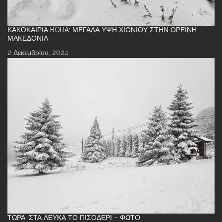
ΚΑΚΟΚΑΙΡΊΑ BORA: ΜΕΓΆΛΑ ΎΨΗ ΧΙΟΝΙΟΎ ΣΤΗΝ ΟΡΕΙΝΉ
ΜΑΚΕΔΟΝΊΑ
2 Δεκεμβρίου, 2024
ΤΏΡΑ: ΣΤΑ ΛΕΥΚΆ ΤΟ ΠΙΣΟΔΈΡΙ – ΦΩΤΌ