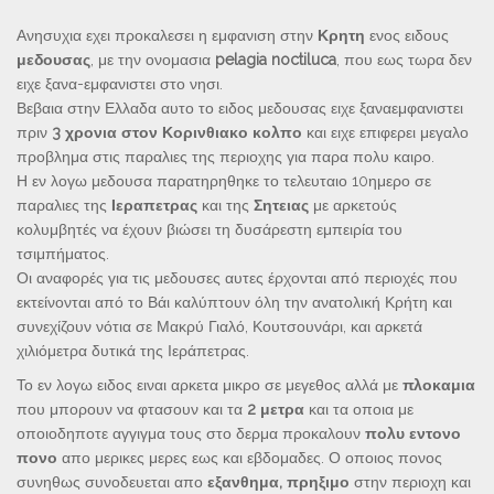
Ανησυχια εχει προκαλεσει η εμφανιση στην
Κρητη
ενος ειδους
μεδουσας
, με την ονομασια
pelagia noctiluca
, που εως τωρα δεν
ειχε ξανα-εμφανιστει στο νησι.
Βεβαια στην Ελλαδα αυτο το ειδος μεδουσας ειχε ξαναεμφανιστει
πριν
3 χρονια στον Κορινθιακο κολπο
και ειχε επιφερει μεγαλο
προβλημα στις παραλιες της περιοχης για παρα πολυ καιρο.
Η εν λογω μεδουσα παρατηρηθηκε το τελευταιο 10ημερο σε
παραλιες της
Ιεραπετρας
και της
Σητειας
με αρκετούς
κολυμβητές να έχουν βιώσει τη δυσάρεστη εμπειρία του
τσιμπήματος.
Οι αναφορές για τις μεδουσες αυτες έρχονται από περιοχές που
εκτείνονται από το Βάι καλύπτουν όλη την ανατολική Κρήτη και
συνεχίζουν νότια σε Μακρύ Γιαλό, Κουτσουνάρι, και αρκετά
χιλιόμετρα δυτικά της Ιεράπετρας.
Το εν λογω ειδος ειναι αρκετα μικρο σε μεγεθος αλλά με
πλοκαμια
που μπορουν να φτασουν και τα
2 μετρα
και τα οποια με
οποιοδηποτε αγγιγμα τους στο δερμα προκαλουν
πολυ εντονο
πονο
απο μερικες μερες εως και εβδομαδες. Ο οποιος πονος
συνηθως συνοδευεται απο
εξανθημα, πρηξιμο
στην περιοχη και