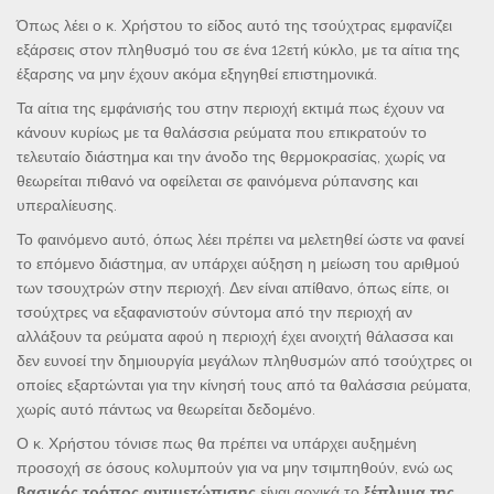
Όπως λέει ο κ. Χρήστου το είδος αυτό της τσούχτρας εμφανίζει
εξάρσεις στον πληθυσμό του σε ένα 12ετή κύκλο, με τα αίτια της
έξαρσης να μην έχουν ακόμα εξηγηθεί επιστημονικά.
Τα αίτια της εμφάνισής του στην περιοχή εκτιμά πως έχουν να
κάνουν κυρίως με τα θαλάσσια ρεύματα που επικρατούν το
τελευταίο διάστημα και την άνοδο της θερμοκρασίας, χωρίς να
θεωρείται πιθανό να οφείλεται σε φαινόμενα ρύπανσης και
υπεραλίευσης.
Το φαινόμενο αυτό, όπως λέει πρέπει να μελετηθεί ώστε να φανεί
το επόμενο διάστημα, αν υπάρχει αύξηση η μείωση του αριθμού
των τσουχτρών στην περιοχή. Δεν είναι απίθανο, όπως είπε, οι
τσούχτρες να εξαφανιστούν σύντομα από την περιοχή αν
αλλάξουν τα ρεύματα αφού η περιοχή έχει ανοιχτή θάλασσα και
δεν ευνοεί την δημιουργία μεγάλων πληθυσμών από τσούχτρες οι
οποίες εξαρτώνται για την κίνησή τους από τα θαλάσσια ρεύματα,
χωρίς αυτό πάντως να θεωρείται δεδομένο.
Ο κ. Χρήστου τόνισε πως θα πρέπει να υπάρχει αυξημένη
προσοχή σε όσους κολυμπούν για να μην τσιμπηθούν, ενώ ως
βασικός τρόπος αντιμετώπισης
είναι αρχικά το
ξέπλυμα της