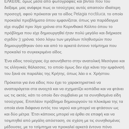
ΕΛΚΕΘΕ, όμως μέσα από φωτογραφίες και βίντεο που του
δείξαμε, μας ανέφερε πως οι τσούχτρες αυτές απαιτούν ιδιαίτερη
προσοχή, αφού πρόκειται για το είδος Pelagia noctiluca, το οποίο
προκαλεί προβλήματα όπου εμφανίζεται, όπως για παράδειγμα
είχε συμβεί πριν λίγα χρόνια στο Κορινθιακό Κόλπο όπου το
πρόβλημα που είχε δημιουργηθεί ήταν πολύ μεγάλο και διήρκεσε
σχεδόν 3 χρόνια, τόσο λόγω των μεγάλων πληθυσμών που
δημιουργήθηκαν όσο και από το αρκετά έντονο τσίμπημα που
προκαλεί το συγκεκριμένο είδος.
Ένα είδος τσούχτρας όχι ασυνήθιστο στην ανατολική Μεσόγειο και
τις ελληνικές θάλασσες, το οποίο όμως δεν είχε κάνει την εμφάνισή
του ξανά σε παραλίες της Κρήτης, όπως λέει ο κ. Χρήστου.
Πρόκειται για ένα είδος που έχει το χαρακτηριστικό να
αναπαράγεται στα ανοιχτά και να σχηματίζει κοπάδια και να φτάνει
ως τις ακτές, κάτι το οποίο δεν συμβαίνει με τα συνηθισμένα είδη
τσούχτρας. Επιπλέον πρόβλημα δημιουργούν τα πλοκάμια της τα
οποία είναι διάφανα εντός του νερού και μπορεί να φτάσουν ως
και δύο μέτρα. Έτσι κάποιος μπορεί να έρθει σε επαφή και να
τσιμπηθεί από μεγάλη απόσταση, σε σχέση με τις συνηθισμένες
μέδουσες, με το τσίμπημα να προκαλεί αρκετά έντονο πόνο.