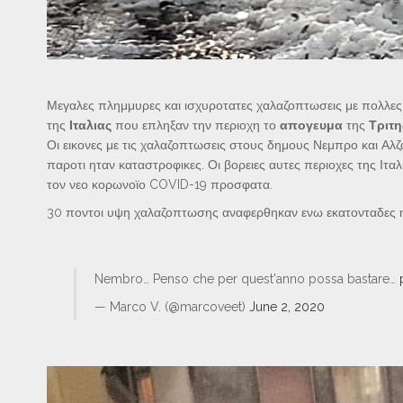
Μεγαλες πλημμυρες και ισχυροτατες χαλαζοπτωσεις με πολλε
της
Ιταλιας
που επληξαν την περιοχη το
απογευμα
της
Τριτη
Οι εικονες με τις χαλαζοπτωσεις στους δημους Νεμπρο και Αλζα
παροτι ηταν καταστροφικες. Οι βορειες αυτες περιοχες της Ι
τον νεο κορωνοϊο COVID-19 προσφατα.
30 ποντοι υψη χαλαζοπτωσης αναφερθηκαν ενω εκατονταδες ητα
Nembro… Penso che per quest'anno possa bastare…
— Marco V. (@marcoveet)
June 2, 2020