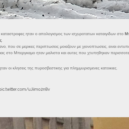
ς καταστροφες ηταν ο απολογισμος των ισχυροτατων καταιγιδων στο
Μ
ς
.
νο, που σε μερικες περιπτωσεις μοιαζουν με χιονοπτωσεις, ειναι εντυπ
ταλιας στο Μπεργκαμο ηταν μαλιστα και αυτες που χτυπηθηκαν περισσοτ
ν οι κλησεις της πυροσβεστικης για πλημμυρισμενες κατοικιες.
pic.twitter.com/uJiimo2n8v