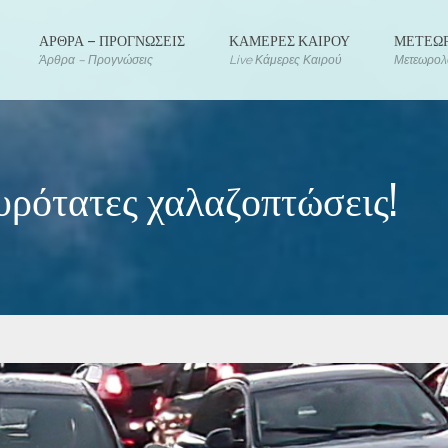
ΑΡΘΡΑ – ΠΡΟΓΝΩΣΕΙΣ
ΚΑΜΕΡΕΣ ΚΑΙΡΟΥ
ΜΕΤΕΩΡ
Άρθρα – Προγνώσεις
Live Κάμερες Καιρού
Μετεωρολο
υρότατες χαλαζοπτώσεις!