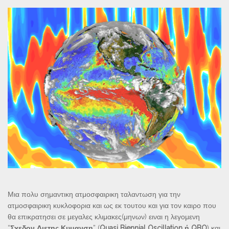
Μια πολυ σημαντικη ατμοσφαιρικη ταλαντωση για την
ατμοσφαιρικη κυκλοφορια και ως εκ τουτου και για τον καιρο που
θα επικρατησει σε μεγαλες κλιμακες(μηνων) ειναι η λεγομενη
“
Σχεδον Διετης Κυμανση
” (
Quasi Biennial Oscillation ή QBO
) και