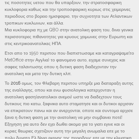
τις ποσοτητες υετου που θα υπαρξουν, την στρατοσφαιρικη
κυκλοφορια καθως και την τροποσφαιρικη κυριως στις χειμερινες
περιοδους στο βορειο ημισφαιριο, την συχνοτητα των Ατλαντικων
τροπικων κυκλωνων, και άλλα.
Μια κυκλοφορια πχ με QBO στην ανατολικη φαση του, δινει γενικα
περισσοτερες πιθανοτητες για κρυους χειμωνες στην Ευρωπη και
στις κεντρικοανατολικες ΗΠΑ.
Ετσι απο το 1950 περιπου που διαπιστωσαμε και καταγραψαμε(το
MetOffice στην Αγγλια) το φαινομενο αυτο, ειχαμε συνεχεις και
σαφεις ταλαντωσης οπου η δυτικη φαση διαδεχονταν την
ανατολικη και μετα την δυτικη κλπ.
Το
2016
ομως, τον Φλεβαρη περιπου υπηρξε μια διαταραξη αυτης
της εναλλαγης, οπου και ενω φυσιολογικα κατερχονταν η
ανατολικη φαση(ανατολικοι ανεμοι) ωστε να διαδεχτουν τους
δυτικους πιο κατω, ξαφνικα αυτο σταματησε και οι δυτικοι αρχισαν
να επικρατουν πανω και αν ανερχονται, οποτε και συντομα αρχισε
ξανα η δυτικη φαση με την ανατολικη να μην συμβαινει ποτέ!
Εξηγηση για αυτο δεν εχει δωθει ακομα για το γιατι εγινε και οι
κυριες θεωριες σχετιζουν αυτη την μεγαλη ανωμαλια ειτε με το
πολυ δυνατο Ελ Νινιο εκεινης της περιοδους ειτε με την κλιματικη