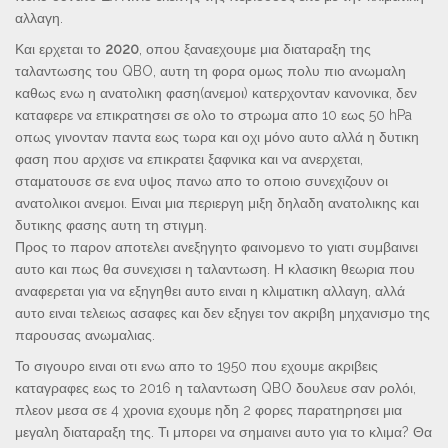
αλλαγη.
Και ερχεται το
2020
, οπου ξαναεχουμε μια διαταραξη της
ταλαντωσης του QBO, αυτη τη φορα ομως πολυ πιο ανωμαλη
καθως ενω η ανατολικη φαση(ανεμοι) κατερχονταν κανονικα, δεν
καταφερε να επικρατησει σε ολο το στρωμα απο 10 εως 50 hPa
οπως γινονταν παντα εως τωρα και οχι μόνο αυτο αλλά η δυτικη
φαση που αρχισε να επικρατει ξαφνικα και να ανερχεται,
σταματουσε σε ενα υψος πανω απο το οποιο συνεχιζουν οι
ανατολικοι ανεμοι. Ειναι μια περιεργη μιξη δηλαδη ανατολικης και
δυτικης φασης αυτη τη στιγμη.
Προς το παρον αποτελει ανεξηγητο φαινομενο το γιατι συμβαινει
αυτο και πως θα συνεχισει η ταλαντωση. Η κλασικη θεωρια που
αναφερεται για να εξηγηθει αυτο ειναι η κλιματικη αλλαγη, αλλά
αυτο ειναι τελειως ασαφες και δεν εξηγει τον ακριβη μηχανισμο της
παρουσας ανωμαλιας.
Το σιγουρο ειναι οτι ενω απο το 1950 που εχουμε ακριβεις
καταγραφες εως το 2016 η ταλαντωση QBO δουλευε σαν ρολόι,
πλεον μεσα σε 4 χρονια εχουμε ηδη 2 φορες παρατηρησει μια
μεγαλη διαταραξη της. Τι μπορει να σημαινει αυτο για το κλιμα? Θα