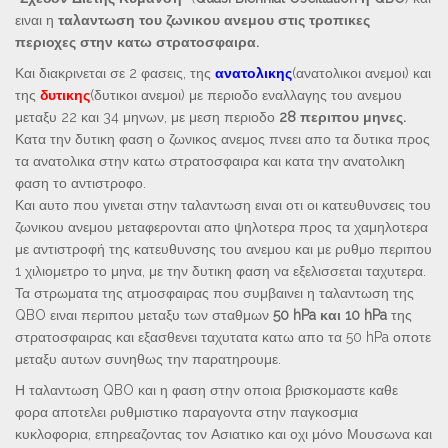
ειναι η
ταλαντωση του ζωνικου ανεμου στις τροπικες
περιοχες στην κατω στρατοσφαιρα.
Και διακρινεται σε 2 φασεις, της
ανατολικης
(ανατολικοι ανεμοι) και
της
δυτικης
(δυτικοι ανεμοι) με περιοδο εναλλαγης του ανεμου
μεταξυ 22 και 34 μηνων, με μεση περιοδο
28 περιπου μηνες.
Κατα την δυτικη φαση ο ζωνικος ανεμος πνεει απο τα δυτικα προς
τα ανατολικα στην κατω στρατοσφαιρα και κατα την ανατολικη
φαση το αντιστροφο.
Και αυτο που γινεται στην ταλαντωση ειναι οτι οι κατευθυνσεις του
ζωνικου ανεμου μεταφερονται απο ψηλοτερα προς τα χαμηλοτερα
με αντιστροφή της κατευθυνσης του ανεμου και με ρυθμο περιπου
1 χιλιομετρο το μηνα, με την δυτικη φαση να εξελισσεται ταχυτερα.
Τα στρωματα της ατμοσφαιρας που συμβαινει η ταλαντωση της
QBO ειναι περιπου μεταξυ των σταθμων
50 hPa και 10 hPa
της
στρατοσφαιρας και εξασθενει ταχυτατα κατω απο τα 50 hPa οποτε
μεταξυ αυτων συνηθως την παρατηρουμε.
Η ταλαντωση QBO και η φαση στην οποια βρισκομαστε καθε
φορα αποτελει ρυθμιστικο παραγοντα στην παγκοσμια
κυκλοφορια, επηρεαζοντας τον Ασιατικο και οχι μόνο Μουσωνα και