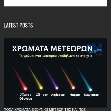
LATEST POSTS
ΠΌΣΑ ΧΡΏΜΑΤΑ ΈΧΟΥΝ ΟΙ ΜΕΤΕΩΡΊΤΕΣ ΚΑΙ ΠΏΣ