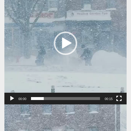
00:00
00:15
Πρόγραμμα
Αναπαραγωγής
Βίντεο