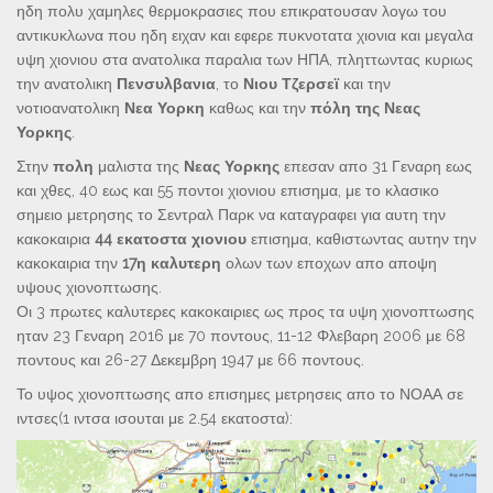
ηδη πολυ χαμηλες θερμοκρασιες που επικρατουσαν λογω του
αντικυκλωνα που ηδη ειχαν και εφερε πυκνοτατα χιονια και μεγαλα
υψη χιονιου στα ανατολικα παραλια των ΗΠΑ, πληττωντας κυριως
την ανατολικη
Πενσυλβανια
, το
Νιου Τζερσεϊ
και την
νοτιοανατολικη
Νεα Υορκη
καθως και την
πόλη της Νεας
Υορκης
.
Στην
πολη
μαλιστα της
Νεας Υορκης
επεσαν απο 31 Γεναρη εως
και χθες, 40 εως και 55 ποντοι χιονιου επισημα, με το κλασικο
σημειο μετρησης το Σεντραλ Παρκ να καταγραφει για αυτη την
κακοκαιρια
44 εκατοστα χιονιου
επισημα, καθιστωντας αυτην την
κακοκαιρια την
17η καλυτερη
ολων των εποχων απο αποψη
υψους χιονοπτωσης.
Οι 3 πρωτες καλυτερες κακοκαιριες ως προς τα υψη χιονοπτωσης
ηταν 23 Γεναρη 2016 με 70 ποντους, 11-12 Φλεβαρη 2006 με 68
ποντους και 26-27 Δεκεμβρη 1947 με 66 ποντους.
Το υψος χιονοπτωσης απο επισημες μετρησεις απο το ΝΟΑΑ σε
ιντσες(1 ιντσα ισουται με 2.54 εκατοστα):