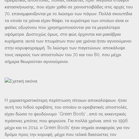
κατασκήνωσης, που είχαν χαθεί σε χιονοστοιβάδες στις αρχές του
70, επανεμφανίζονται με το λιώσιμο των πάγων. Πολλά σκουπίδια
τα οποία τα χιόνια είχαν θάψει, τα κυριότερα των οποίων είναι οι
φιάλες οξυγόνου που χρησημοποιούνται για τα μεγαλύτερα
υψόμετρα. Δυστυχώς όμως, στο φώς έρχονται και μακάβρια
ευρήματα, αυτά των πτωμάτων που για χρόνια ήταν αγνοούμενοι
στην κορυφογραμμή. Το λιώσιμο των παγετώνων, αποκάλυψε
τους νεκρούς των αποστολών του 70 και του 80, που μέχρι
σήμερα θεωρούταν αγνοούμενοι.
H χαρακτηριστικότερη περίπτωση τέτοιων αποκαλύψεων, ήταν
αυτή του Ινδού ορειβάτη, του οποίου οι ορειβατικές αποστολές,
είχαν δώσει το ψευδώνυμο ΄Green Boots’ , από τις εκκεντρικές
πράσινες μπότες που φορούσε. Για πολλά χρόνια, από το 1996
μέχρι και το 2014, ο Green Boots’ ήταν σημείο αναφοράς για τον
δρόμο προς την κορυφή, μέχρι που τελικά διασώστες τον