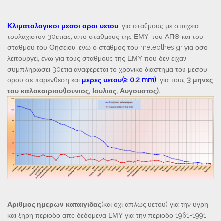
Κλιματολογικοι μεσοι οροι υετου
, για σταθμους με στοιχεια
τουλαχιστον 30ετιας, απο σταθμους της ΕΜΥ, του ΑΠΘ και του
σταθμου του Θησειου, ενω ο σταθμος του meteothes.gr για οσο
λειτουργει, ενω για τους σταθμους της ΕΜΥ που δεν ειχαν
συμπληρωσει 30ετια αναφερεται το χρονικο διαστημα του μεσου
ορου σε παρενθεση και
μερες υετου(≥ 0.2 mm)
, για τους
3 μηνες
του καλοκαιριου(Ιουνιος, Ιουλιος, Αυγουστος).
Αριθμος ημερων καταιγιδας
(και οχι απλως υετου) για την υγρη
και ξηρη περιοδο απο δεδομενα ΕΜΥ για την περιοδο 1961-1991: