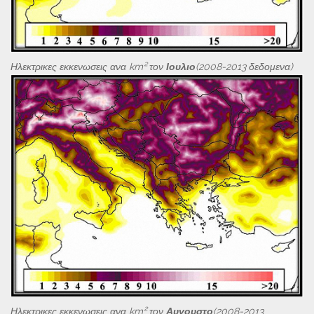
Ηλεκτρικες εκκενωσεις ανα km² τον
Ιουλιο
(2008-2013 δεδομενα)
Ηλεκτρικες εκκενωσεις ανα km² τον
Αυγουστο
(2008-2013