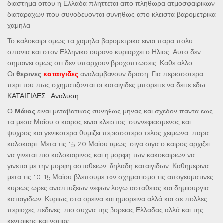
διαστημα οπου η Ελλαδα πληττεται απο πληθωρα ατμοσφαιρικων
διαταραχων που συνοδευονται συνηθως απο κλειστα βαρομετρικα
χαμηλα.
Το καλοκαιρι ομως τα χαμηλα βαρομετρικα ειναι παρα πολυ
σπανια και στον Ελληνικο ουρανο κυριαρχει ο Ηλιος. Αυτο δεν
σημαινει ομως οτι δεν υπαρχουν βροχοπτωσεις. Καθε αλλο.
Οι
θερινες
καταιγιδες
αναλαμβανουν δραση! Για περισσοτερα
περι του πως σχηματιζονται οι καταιγιδες μπορειτε να δειτε εδω:
ΚΑΤΑΙΓΙΔΕΣ -Αναλυση.
Ο
Μάιος
ειναι μεταβατικος συνηθως μηνας και σχεδον παντα εως
τα μεσα Μαΐου ο καιρος ειναι κλειστος, συννεφιασμενος και
ψυχρος και γενικοτερα θυμιζει περισσοτερο τελος χειμωνα, παρα
καλοκαιρι. Μετα τις 15-20 Μαΐου ομως, σιγα σιγα ο καιρος αρχιζει
να γινεται πιο καλοκαιρινος και η μορφη των κακοκαιριων να
γινεται με την μορφη ασταθειων, δηλαδη καταιγιδων. Καθημερινα
μετα τις 10-15 Μαΐου βλεπουμε τον σχηματισμο τις απογευματινες
κυριως ωρες αναπτυξεων νεφων λογω ασταθειας και δημιουργια
καταιγιδων. Κυριως στα ορεινα και ημιορεινα αλλά και σε πολλες
περιοχες πεδινες, πιο συχνα της βορειας Ελλαδας αλλά και της
κεντρικης και νοτιας.