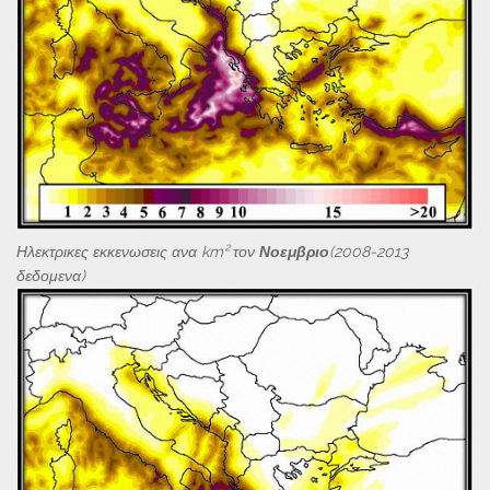
Ηλεκτρικες εκκενωσεις ανα km² τον
Νοεμβριο
(2008-2013
δεδομενα)