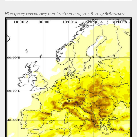
Ηλεκτρικες εκκενωσεις ανα km² ανα ετος(2008-2013 δεδομενα):