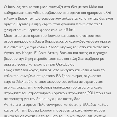
Ο
Ιουνιος
στο 1ο του μισο συνεχιζει στα ιδια με τον Μάιο και
καθημερινες καταιγιδες συμβαινουν στα ορεινα και ημιορεινα αλλά
πλεον η βιαιοτητα των φαινομενων αυξανεται και οι καταιγιδες ειναι
αμιγως θερινες με υψη νεφων που φτανουν πανω απο τα 11
χιλιομετρα και μερικες φορες εως και 16 km!
Μετα το 1ο μισο ομως του Ιουνιου και αφου ο υποτροπικος
αεροχειμαρρος ανεβαινει βορειοτερα, οι καταιγιδες γινονται αρκετα
πιο σπανιες για την νοτια Ελλαδα, κυριως το νοτιο και ανατολικο
Αιγαιο, την Κρητη, Ευβοια, Αττικη, Βοιωτια και αυτες οι περιοχες
βιωνουν την ξηρη περιοδο τους εως και τελη Σεπτεμβριου με
αρκετες φορες και μεσα με τελη Οκτωβριου.
Ενας επιπλεον λογος ειναι οτι στο κεντρικο και νοτιο Αιγαιο το
καλοκαιρι συνηθως επικρατουν ΒΑ ξηροι ανεμοι, οι γνωστες
ετησίες(Μελτεμι) οι οποιοι φερνουν ευσταθεια αποτρεποντας
μερικες φορες την ανυψωτικη διαδικασια του αερα στα κατω
στρωματα του ατμοσφαιρικου οριακου στρωματος(PBL) που ειναι
απαραιτητη για την δημιουργια μιας καταιγιδας.
Αντιθετα στα ορεινα Πελοποννησου και δυτικης Ελλαδας καθως
και σε ολη την βορεια Ελλαδα η συχνοτητα καταιγιδων παροτι
μειωνεται σε σχεση με το 1ο μισο του Ιουνη, παραμενει σχετικα