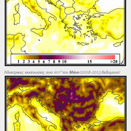
Ηλεκτρικες εκκενωσεις ανα km² τον
Μάιο
(2008-2013 δεδομενα)