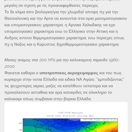
μεγαλη σε σχεση με τις προαναφερθεισες περιοχες.
Το δε κλιμα απο βιολογικη(για την χλωριδα) αποψη πχ για την
Θεσσαλονικη και την Αρτα να κινουνται στα ορια μεσομεσογειακου
και υπομεσογειακου χαρακτηρα, η Αρναια Χαλκιδικης να εχει
υπομεσογειακο χαρακτηρα ενω το Ελληνικο στην Αττικη και η
Ανδρος εντονο θερμομεσογειακο χαρακτηρα, ενω περιοχες οπως
πχ η Ναξος και η Καρυστος ξηροθερμομεσογειακο χαρακτηρα.
Μεσος ανεμος στα 200 hPa για την καλοκαιρινη περιοδο 1960-
2000.
Φαινεται καθαρα ο
υποτροπικος αεροχειμαρρος
και του πως
κυριαρχει στην νοτια Ελλαδα και ειδικα ΝΑ Αιγαιο, “εμποδιζοντας”
τις ψυχροτερες αεριες μαζες να κατελθουν νοτιοτερα και να
προκαλεσουν ασταθεια και αρα καταιγιδες σε ολοκληρο το
καλοκαιρι οπως συμβαινει στην βορεια Ελλαδα.